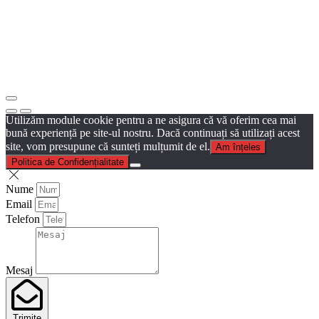
Utilizăm module cookie pentru a ne asigura că vă oferim cea mai
bună experiență pe site-ul nostru. Dacă continuați să utilizați acest
site, vom presupune că sunteți mulțumit de el.
Am înțeles
Politica de Confidențialitate
Nume
Email
Telefon
Mesaj
Trimite