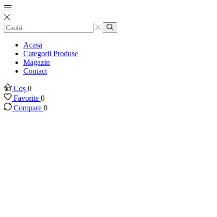
Introducere
căutare
Căutare
Acasa
Categorii Produse
Magazin
Contact
Coș
0
Favorite
0
Compare
0