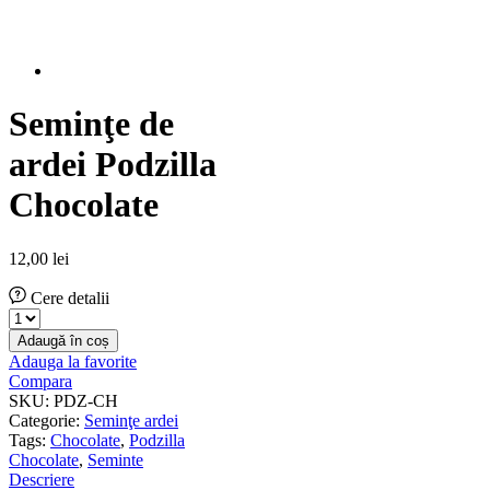
Seminţe de
ardei Podzilla
Chocolate
12,00
lei
Cere detalii
Seminţe
de
Adaugă în coș
ardei
Adauga la favorite
Podzilla
Compara
Chocolate
SKU:
PDZ-CH
cantitate
Categorie:
Seminţe ardei
Tags:
Chocolate
,
Podzilla
Chocolate
,
Seminte
Descriere