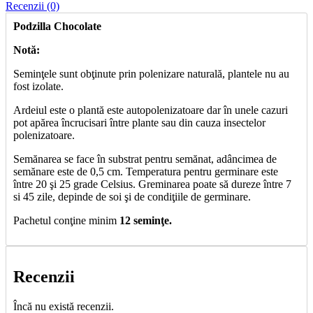
Recenzii (0)
Podzilla Chocolate
Notă:
Seminţele sunt obţinute prin polenizare naturală, plantele nu au
fost izolate.
Ardeiul este o plantă este autopolenizatoare dar în unele cazuri
pot apărea încrucisari între plante sau din cauza insectelor
polenizatoare.
Semănarea se face în substrat pentru semănat, adâncimea de
semănare este de 0,5 cm. Temperatura pentru germinare este
între 20 şi 25 grade Celsius. Greminarea poate să dureze între 7
si 45 zile, depinde de soi şi de condiţiile de germinare.
Pachetul conţine minim
12 seminţe.
Recenzii
Încă nu există recenzii.