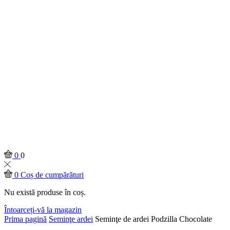
0
0
0
Coș de cumpărături
Nu există produse în coș.
Întoarceți-vă la magazin
Prima pagină
Seminţe ardei
Seminţe de ardei Podzilla Chocolate