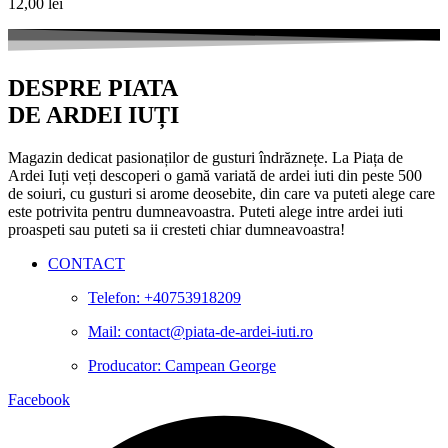
12,00
lei
DESPRE PIATA
DE ARDEI IUȚI
Magazin dedicat pasionaților de gusturi îndrăznețe. La Piața de
Ardei Iuți veți descoperi o gamă variată de ardei iuti din peste 500
de soiuri, cu gusturi si arome deosebite, din care va puteti alege care
este potrivita pentru dumneavoastra. Puteti alege intre ardei iuti
proaspeti sau puteti sa ii cresteti chiar dumneavoastra!
CONTACT
Telefon: +40753918209
Mail: contact@piata-de-ardei-iuti.ro
Producator: Campean George
Facebook