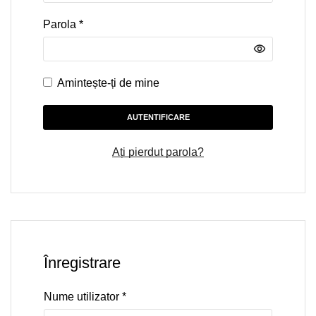
Parola
*
Amintește-ți de mine
AUTENTIFICARE
Ați pierdut parola?
Înregistrare
Nume utilizator
*