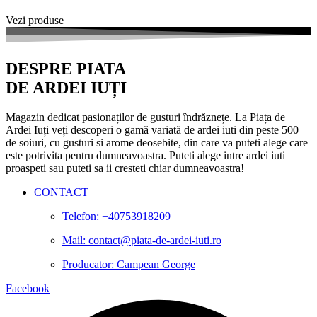
Vezi produse
DESPRE PIATA
DE ARDEI IUȚI
Magazin dedicat pasionaților de gusturi îndrăznețe. La Piața de
Ardei Iuți veți descoperi o gamă variată de ardei iuti din peste 500
de soiuri, cu gusturi si arome deosebite, din care va puteti alege care
este potrivita pentru dumneavoastra. Puteti alege intre ardei iuti
proaspeti sau puteti sa ii cresteti chiar dumneavoastra!
CONTACT
Telefon: +40753918209
Mail: contact@piata-de-ardei-iuti.ro
Producator: Campean George
Facebook