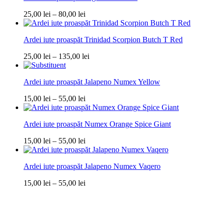
Interval
25,00
lei
–
80,00
lei
de
prețuri:
Ardei iute proaspăt Trinidad Scorpion Butch T Red
25,00 lei
până
Interval
25,00
lei
–
135,00
lei
la
de
80,00 lei
prețuri:
Ardei iute proaspăt Jalapeno Numex Yellow
25,00 lei
până
Interval
15,00
lei
–
55,00
lei
la
de
135,00 lei
prețuri:
Ardei iute proaspăt Numex Orange Spice Giant
15,00 lei
până
Interval
15,00
lei
–
55,00
lei
la
de
55,00 lei
prețuri:
Ardei iute proaspăt Jalapeno Numex Vaqero
15,00 lei
până
Interval
15,00
lei
–
55,00
lei
la
de
55,00 lei
prețuri:
15,00 lei
până