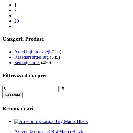
1
2
…
20
următorul
Categorii Produse
Ardei iuţi proaspeţi
(118)
Răsaduri ardei Iuţi
(545)
Seminţe ardei
(460)
Filtreaza dupa pret
Preț
Preț
minim
maxim
Resetare
Recomandari
Ardei iute proaspăt Big Mama Black