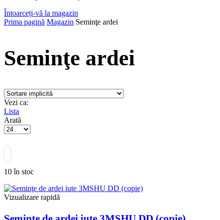
Întoarceți-vă la magazin
Prima pagină
Magazin
Seminţe ardei
Seminţe ardei
Vezi ca:
Lista
Arată
Produse
pe
pagină
10 în stoc
Vizualizare rapidă
Seminţe de ardei iute 3MSHU DD (copie)