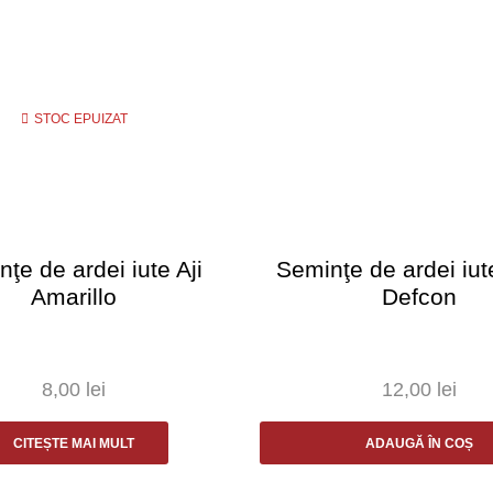
STOC EPUIZAT
ţe de ardei iute Aji
Seminţe de ardei iut
Amarillo
Defcon
8,00
lei
12,00
lei
CITEȘTE MAI MULT
ADAUGĂ ÎN COȘ