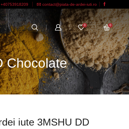
+40753918209
contact@piata-de-ardei-iuti.ro
0
0
D Chocolate
rdei iute 3MSHU DD