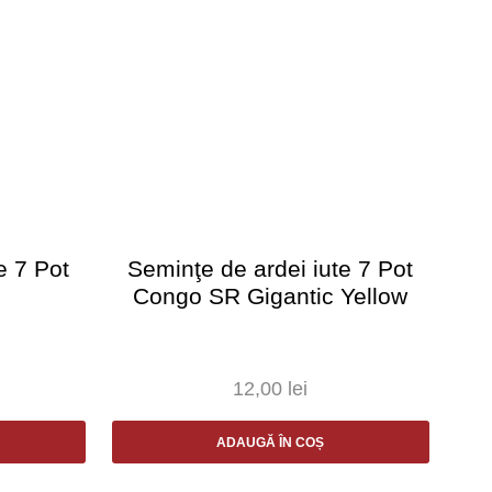
e 7 Pot
Seminţe de ardei iute 7 Pot
S
Congo SR Gigantic Yellow
12,00
lei
ADAUGĂ ÎN COȘ