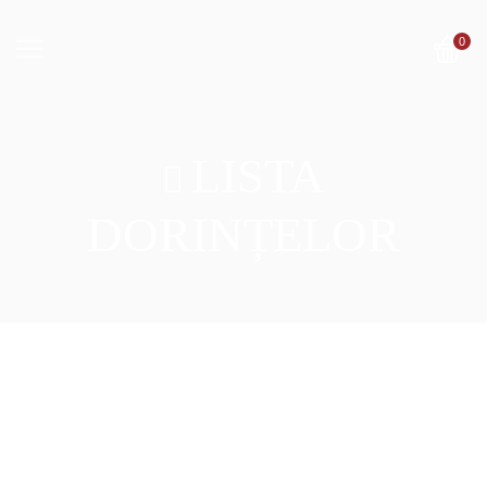
0
LISTA
DORINȚELOR