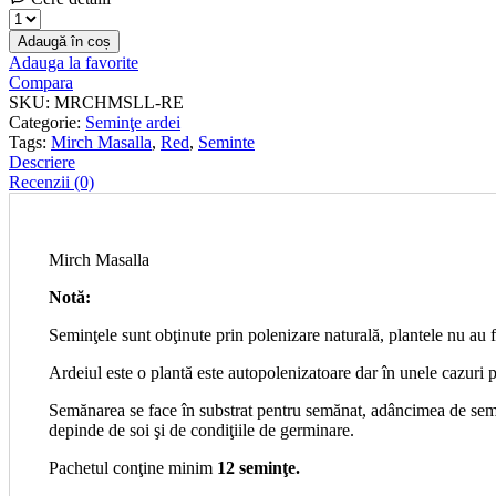
Seminţe
de
Adaugă în coș
ardei
Adauga la favorite
Mirch
Compara
Masalla
SKU:
MRCHMSLL-RE
cantitate
Categorie:
Seminţe ardei
Tags:
Mirch Masalla
,
Red
,
Seminte
Descriere
Recenzii (0)
Mirch Masalla
Notă:
Seminţele sunt obţinute prin polenizare naturală, plantele nu au f
Ardeiul este o plantă este autopolenizatoare dar în unele cazuri p
Semănarea se face în substrat pentru semănat, adâncimea de semă
depinde de soi şi de condiţiile de germinare.
Pachetul conţine minim
12 seminţe.