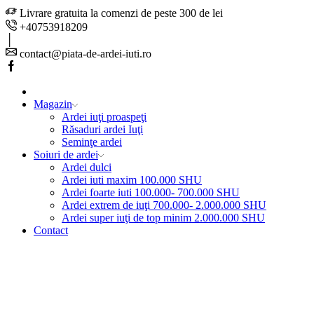
Livrare gratuita la comenzi de peste 300 de lei
+40753918209
contact@piata-de-ardei-iuti.ro
Facebook
Magazin
Ardei iuţi proaspeţi
Răsaduri ardei Iuţi
Seminţe ardei
Soiuri de ardei
Ardei dulci
Ardei iuti maxim 100.000 SHU
Ardei foarte iuti 100.000- 700.000 SHU
Ardei extrem de iuţi 700.000- 2.000.000 SHU
Ardei super iuţi de top minim 2.000.000 SHU
Contact