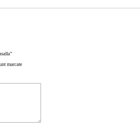
asalla”
sunt marcate