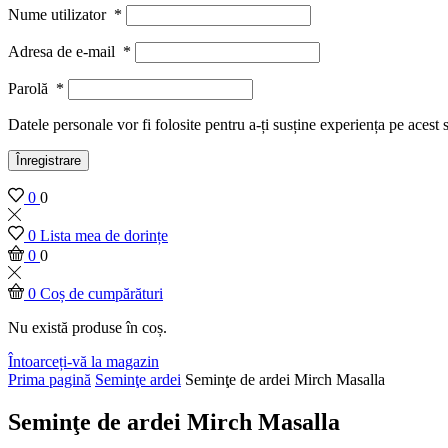
Nume utilizator
*
Adresa de e-mail
*
Parolă
*
Datele personale vor fi folosite pentru a-ți susține experiența pe acest 
Înregistrare
0
0
0
Lista mea de dorințe
0
0
0
Coș de cumpărături
Nu există produse în coș.
Întoarceți-vă la magazin
Prima pagină
Seminţe ardei
Seminţe de ardei Mirch Masalla
Seminţe de ardei Mirch Masalla