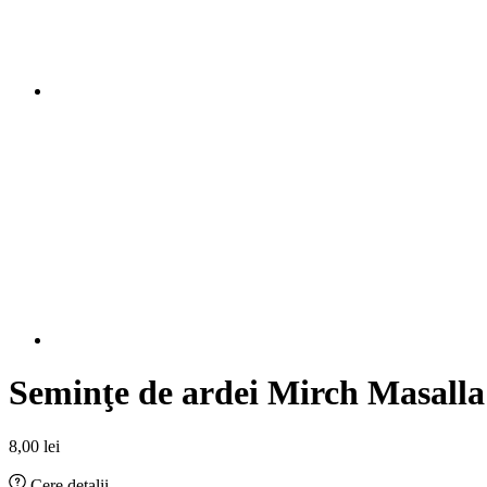
Seminţe de ardei Mirch Masalla
8,00
lei
Cere detalii