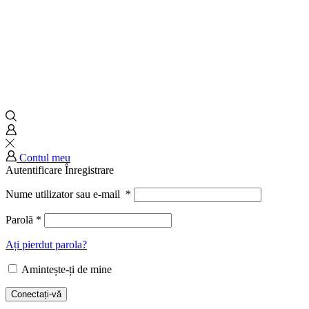
Contul meu
Autentificare
Înregistrare
Nume utilizator sau e-mail
*
Parolă
*
Ați pierdut parola?
Amintește-ți de mine
Conectați-vă