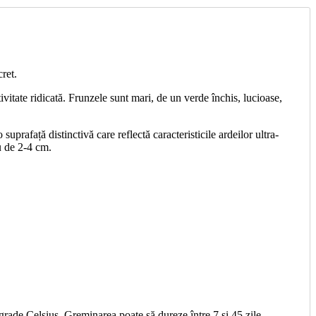
ret.
itate ridicată. Frunzele sunt mari, de un verde închis, lucioase,
uprafață distinctivă care reflectă caracteristicile ardeilor ultra-
u de 2-4 cm.
rade Celsius. Greminarea poate să dureze între 7 si 45 zile,