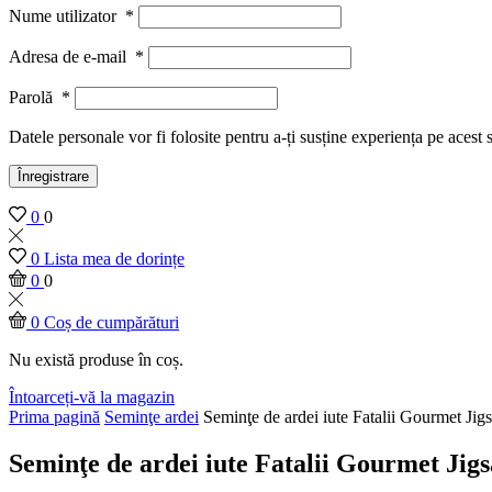
Nume utilizator
*
Adresa de e-mail
*
Parolă
*
Datele personale vor fi folosite pentru a-ți susține experiența pe acest 
Înregistrare
0
0
0
Lista mea de dorințe
0
0
0
Coș de cumpărături
Nu există produse în coș.
Întoarceți-vă la magazin
Prima pagină
Seminţe ardei
Seminţe de ardei iute Fatalii Gourmet Ji
Seminţe de ardei iute Fatalii Gourmet Jig