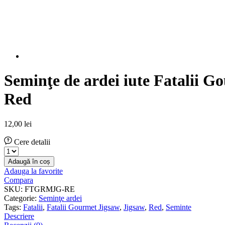
Seminţe de ardei iute Fatalii G
Red
12,00
lei
Cere detalii
Seminţe
de
Adaugă în coș
ardei
Adauga la favorite
iute
Compara
Fatalii
SKU:
FTGRMJG-RE
Gourmet
Categorie:
Seminţe ardei
Jigsaw
Tags:
Fatalii
,
Fatalii Gourmet Jigsaw
,
Jigsaw
,
Red
,
Seminte
Red
Descriere
cantitate