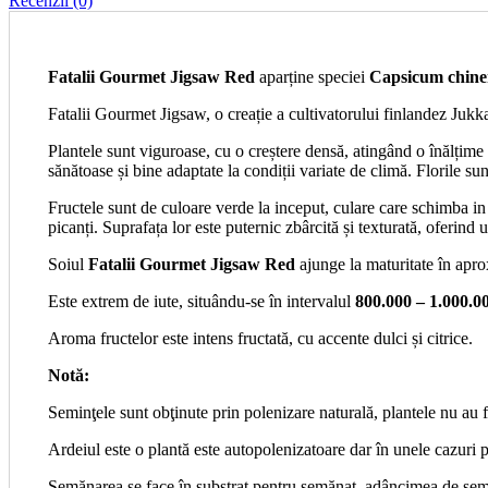
Recenzii (0)
Fatalii Gourmet Jigsaw Red
aparține speciei
Capsicum chine
Fatalii Gourmet Jigsaw, o creație a cultivatorului finlandez Jukk
Plantele sunt viguroase, cu o creștere densă, atingând o înălțime
sănătoase și bine adaptate la condiții variate de climă. Florile sun
Fructele sunt de culoare verde la inceput, culare care schimba in ro
picanți. Suprafața lor este puternic zbârcită și texturată, oferin
Soiul
Fatalii Gourmet Jigsaw Red
ajunge la maturitate în apr
Este extrem de iute, situându-se în intervalul
800.000 – 1.000.
Aroma fructelor este intens fructată, cu accente dulci și citrice.
Notă:
Seminţele sunt obţinute prin polenizare naturală, plantele nu au f
Ardeiul este o plantă este autopolenizatoare dar în unele cazuri p
Semănarea se face în substrat pentru semănat, adâncimea de semă