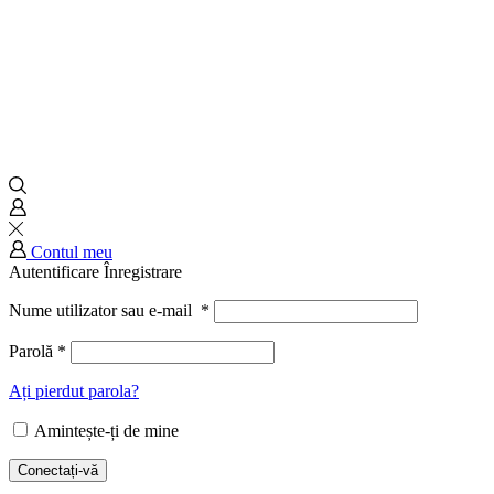
Contul meu
Autentificare
Înregistrare
Nume utilizator sau e-mail
*
Parolă
*
Ați pierdut parola?
Amintește-ți de mine
Conectați-vă