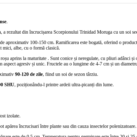
nse
.
a, a rezultat din încrucișarea Scorpionului Trinidad Moruga cu un soi sec
 de aproximativ 100-150 cm. Ramificarea este bogată, oferind o productiv
t mici, albe, cu o formă clasică.
șu aprins la maturitate . Sunt conice și neregulate, cu pliuri adânci și o s
d un aspect agresiv și unic. Fructele au o lungime de 4-7 cm și un diametr
oximativ
90-120 de zile
, fiind un soi de sezon târziu.
000 SHU
, poziționându-l printre ardeii ultra-picanți din lume.
ost izolate.
ot apărea încrucisari între plante sau din cauza insectelor polenizatoare.
nare este de 0,5 cm. Temperatura pentru germinare este între 20 şi 25 g