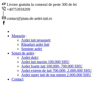
Livrare gratuita la comenzi de peste 300 de lei
+40753918209
contact@piata-de-ardei-iuti.ro
Facebook
Magazin
Ardei iuţi proaspeţi
Răsaduri ardei Iuţi
Seminţe ardei
Soiuri de ardei
Ardei dulci
Ardei iuti maxim 100.000 SHU
Ardei foarte iuti 100.000- 700.000 SHU
Ardei extrem de iuţi 700.000- 2.000.000 SHU
Ardei super iuţi de top minim 2.000.000 SHU
Contact