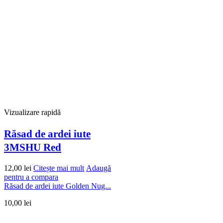
Vizualizare rapidă
Răsad de ardei iute
3MSHU Red
12,00
lei
Citește mai mult
Adaugă
pentru a compara
Răsad de ardei iute Golden Nug...
10,00
lei