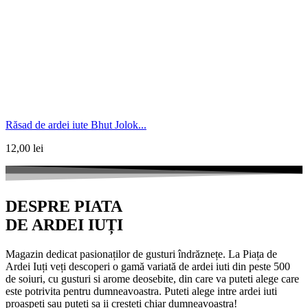
Răsad de ardei iute Bhut Jolok...
12,00
lei
DESPRE PIATA
DE ARDEI IUȚI
Magazin dedicat pasionaților de gusturi îndrăznețe. La Piața de
Ardei Iuți veți descoperi o gamă variată de ardei iuti din peste 500
de soiuri, cu gusturi si arome deosebite, din care va puteti alege care
este potrivita pentru dumneavoastra. Puteti alege intre ardei iuti
proaspeti sau puteti sa ii cresteti chiar dumneavoastra!