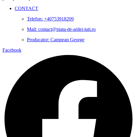
CONTACT
Telefon: +40753918209
Mail: contact@piata-de-ardei-iuti.ro
Producator: Campean George
Facebook