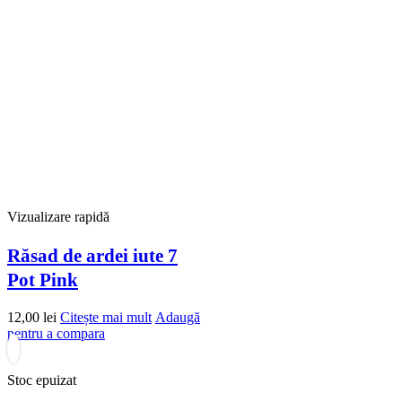
Vizualizare rapidă
Răsad de ardei iute 7
Pot Pink
12,00
lei
Citește mai mult
Adaugă
pentru a compara
Stoc epuizat