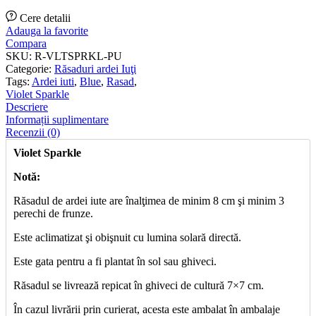
Cere detalii
Adauga la favorite
Compara
SKU:
R-VLTSPRKL-PU
Categorie:
Răsaduri ardei Iuţi
Tags:
Ardei iuti
,
Blue
,
Rasad
,
Violet Sparkle
Descriere
Informații suplimentare
Recenzii (0)
Violet Sparkle
Notă:
Răsadul de ardei iute are înalţimea de minim 8 cm şi minim 3
perechi de frunze.
Este aclimatizat şi obişnuit cu lumina solară directă.
Este gata pentru a fi plantat în sol sau ghiveci.
Răsadul se livrează repicat în ghiveci de cultură 7×7 cm.
În cazul livrării prin curierat, acesta este ambalat în ambalaje