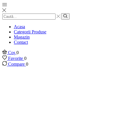
Introducere
căutare
Căutare
Acasa
Categorii Produse
Magazin
Contact
Coș
0
Favorite
0
Compare
0