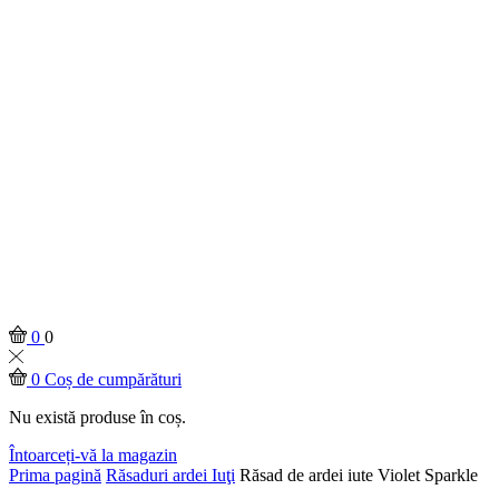
0
0
0
Coș de cumpărături
Nu există produse în coș.
Întoarceți-vă la magazin
Prima pagină
Răsaduri ardei Iuţi
Răsad de ardei iute Violet Sparkle