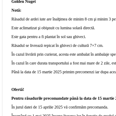
Golden Nuget
Notă:
Răsadul de ardei iute are înalţimea de minim 8 cm şi minim 3 pe
Este aclimatizat şi obişnuit cu lumina solară directă.
Este gata pentru a fi plantat în sol sau ghiveci.
Răsadul se livrează repicat în ghiveci de cultură 7×7 cm.
În cazul livrării prin curierat, acesta este ambalat în ambalaje spe
În cazul în care durata transportului a fost mai mare de 2 zile, es
Până la data de 15 martie 2025 primim precomenzi iar dupa acea
Ofertă!
Pentru răsadurile precomandate până la data de 15 martie 2
În jurul datei de 15 aprilie 2025 vă confirmăm precomanda.
Începând cu 1 mai 2025 începe livrarea lor în functie de gradul d