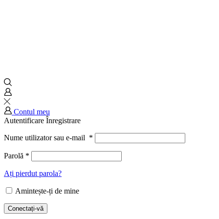
Contul meu
Autentificare
Înregistrare
Nume utilizator sau e-mail
*
Parolă
*
Ați pierdut parola?
Amintește-ți de mine
Conectați-vă