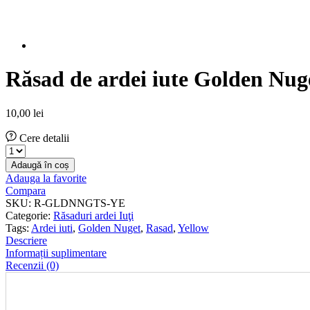
Răsad de ardei iute Golden Nug
10,00
lei
Cere detalii
Răsad
de
Adaugă în coș
ardei
Adauga la favorite
iute
Compara
Golden
SKU:
R-GLDNNGTS-YE
Nuget
Categorie:
Răsaduri ardei Iuţi
cantitate
Tags:
Ardei iuti
,
Golden Nuget
,
Rasad
,
Yellow
Descriere
Informații suplimentare
Recenzii (0)