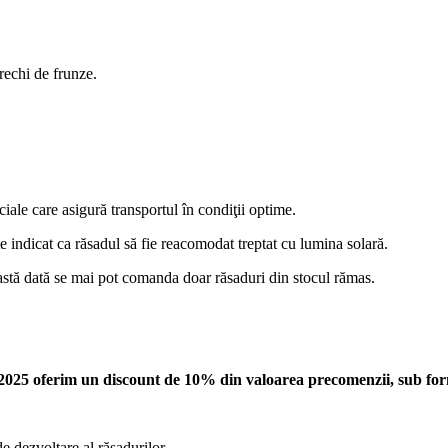
rechi de frunze.
ciale care asigură transportul în condiţii optime.
te indicat ca răsadul să fie reacomodat treptat cu lumina solară.
stă dată se mai pot comanda doar răsaduri din stocul rămas.
025 oferim un discount de 10% din valoarea precomenzii, sub form
e dezvoltare al răsadurilor.