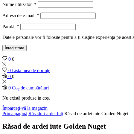
Nume utilizator
*
Adresa de e-mail
*
Parolă
*
Datele personale vor fi folosite pentru a-ți susține experiența pe acest 
Înregistrare
0
0
0
Lista mea de dorințe
0
0
0
Coș de cumpărături
Nu există produse în coș.
Întoarceți-vă la magazin
Prima pagină
Răsaduri ardei Iuţi
Răsad de ardei iute Golden Nuget
Răsad de ardei iute Golden Nuget