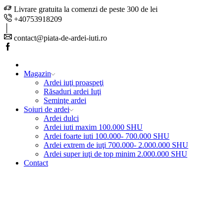
Livrare gratuita la comenzi de peste 300 de lei
+40753918209
contact@piata-de-ardei-iuti.ro
Facebook
Magazin
Ardei iuţi proaspeţi
Răsaduri ardei Iuţi
Seminţe ardei
Soiuri de ardei
Ardei dulci
Ardei iuti maxim 100.000 SHU
Ardei foarte iuti 100.000- 700.000 SHU
Ardei extrem de iuţi 700.000- 2.000.000 SHU
Ardei super iuţi de top minim 2.000.000 SHU
Contact