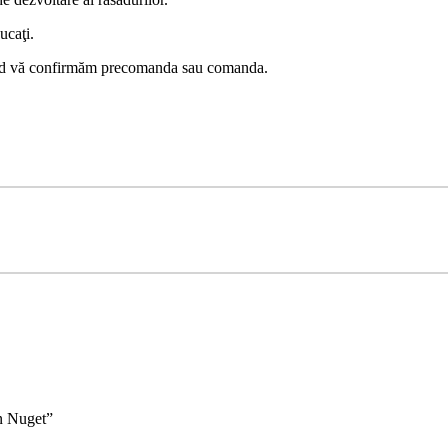
ucaţi.
 când vă confirmăm precomanda sau comanda.
.
en Nuget”