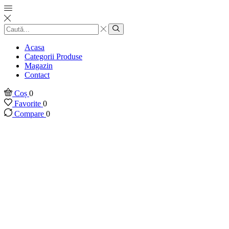
Introducere
căutare
Căutare
Acasa
Categorii Produse
Magazin
Contact
Coș
0
Favorite
0
Compare
0