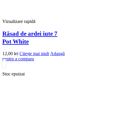
Vizualizare rapidă
Răsad de ardei iute 7
Pot White
12,00
lei
Citește mai mult
Adaugă
pentru a compara
Stoc epuizat