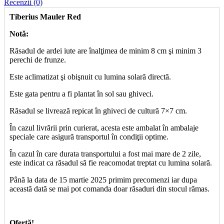
Recenzii (0)
Tiberius Mauler Red
Notă:
Răsadul de ardei iute are înalţimea de minim 8 cm şi minim 3
perechi de frunze.
Este aclimatizat şi obişnuit cu lumina solară directă.
Este gata pentru a fi plantat în sol sau ghiveci.
Răsadul se livrează repicat în ghiveci de cultură 7×7 cm.
În cazul livrării prin curierat, acesta este ambalat în ambalaje
speciale care asigură transportul în condiţii optime.
În cazul în care durata transportului a fost mai mare de 2 zile,
este indicat ca răsadul să fie reacomodat treptat cu lumina solară.
Până la data de 15 martie 2025 primim precomenzi iar dupa
această dată se mai pot comanda doar răsaduri din stocul rămas.
Ofertă!