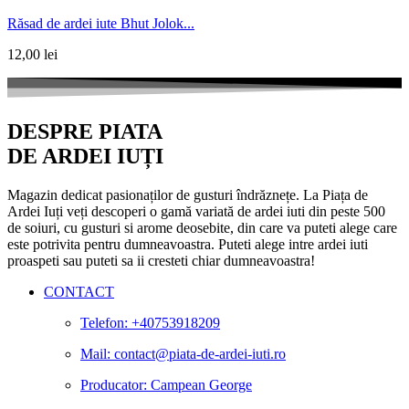
Răsad de ardei iute Bhut Jolok...
12,00
lei
DESPRE PIATA
DE ARDEI IUȚI
Magazin dedicat pasionaților de gusturi îndrăznețe. La Piața de
Ardei Iuți veți descoperi o gamă variată de ardei iuti din peste 500
de soiuri, cu gusturi si arome deosebite, din care va puteti alege care
este potrivita pentru dumneavoastra. Puteti alege intre ardei iuti
proaspeti sau puteti sa ii cresteti chiar dumneavoastra!
CONTACT
Telefon: +40753918209
Mail: contact@piata-de-ardei-iuti.ro
Producator: Campean George