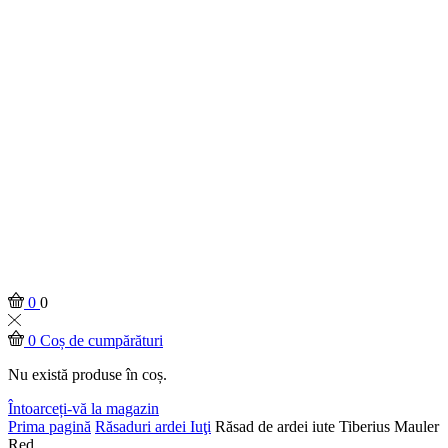
0
0
0
Coș de cumpărături
Nu există produse în coș.
Întoarceți-vă la magazin
Prima pagină
Răsaduri ardei Iuţi
Răsad de ardei iute Tiberius Mauler
Red