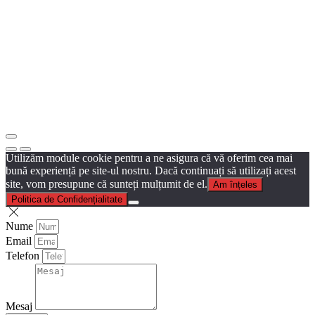
Utilizăm module cookie pentru a ne asigura că vă oferim cea mai
bună experiență pe site-ul nostru. Dacă continuați să utilizați acest
site, vom presupune că sunteți mulțumit de el.
Am înțeles
Politica de Confidențialitate
Nume
Email
Telefon
Mesaj