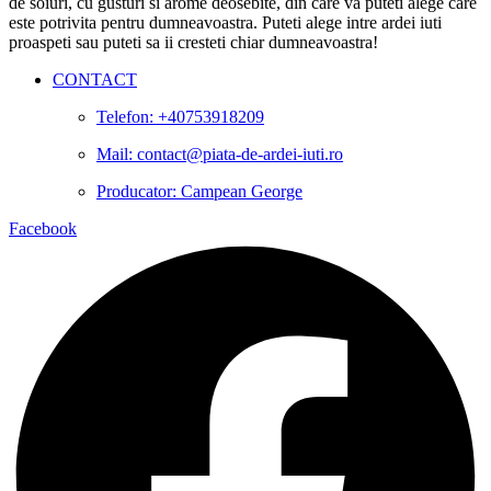
de soiuri, cu gusturi si arome deosebite, din care va puteti alege care
este potrivita pentru dumneavoastra. Puteti alege intre ardei iuti
proaspeti sau puteti sa ii cresteti chiar dumneavoastra!
CONTACT
Telefon: +40753918209
Mail: contact@piata-de-ardei-iuti.ro
Producator: Campean George
Facebook