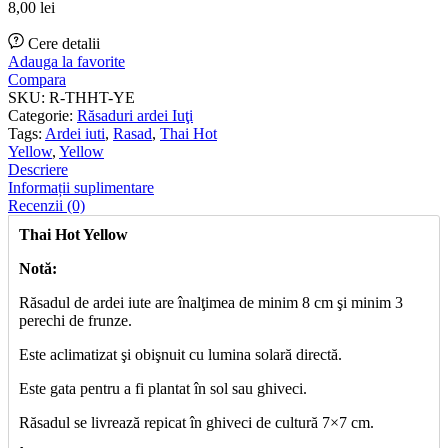
8,00
lei
Cere detalii
Adauga la favorite
Compara
SKU:
R-THHT-YE
Categorie:
Răsaduri ardei Iuţi
Tags:
Ardei iuti
,
Rasad
,
Thai Hot
Yellow
,
Yellow
Descriere
Informații suplimentare
Recenzii (0)
Thai Hot Yellow
Notă:
Răsadul de ardei iute are înalţimea de minim 8 cm şi minim 3
perechi de frunze.
Este aclimatizat şi obişnuit cu lumina solară directă.
Este gata pentru a fi plantat în sol sau ghiveci.
Răsadul se livrează repicat în ghiveci de cultură 7×7 cm.