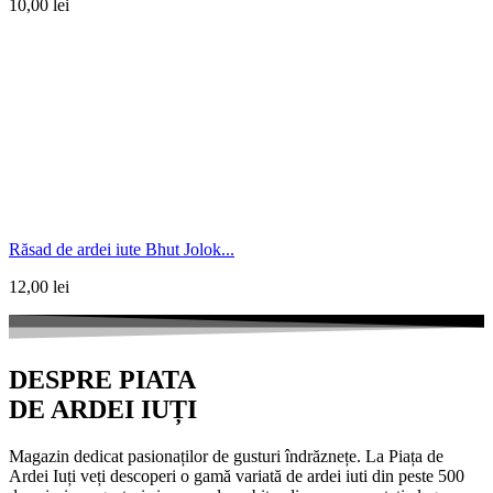
10,00
lei
Răsad de ardei iute Bhut Jolok...
12,00
lei
DESPRE PIATA
DE ARDEI IUȚI
Magazin dedicat pasionaților de gusturi îndrăznețe. La Piața de
Ardei Iuți veți descoperi o gamă variată de ardei iuti din peste 500