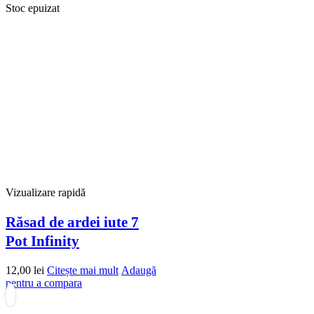
Stoc epuizat
Vizualizare rapidă
Răsad de ardei iute 7
Pot Infinity
12,00
lei
Citește mai mult
Adaugă
pentru a compara