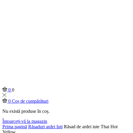
0
0
0
Coș de cumpărături
Nu există produse în coș.
Întoarceți-vă la magazin
Prima pagină
Răsaduri ardei Iuţi
Răsad de ardei iute Thai Hot
Yellow