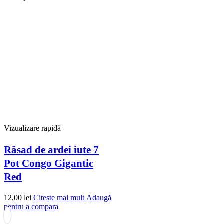
Vizualizare rapidă
Răsad de ardei iute 7
Pot Congo Gigantic
Red
12,00
lei
Citește mai mult
Adaugă
pentru a compara