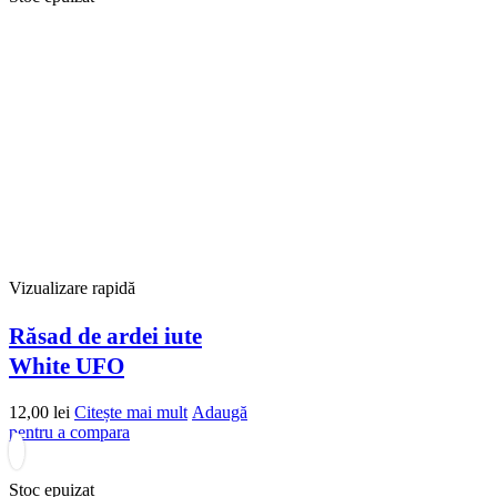
Vizualizare rapidă
Răsad de ardei iute
White UFO
12,00
lei
Citește mai mult
Adaugă
pentru a compara
Stoc epuizat