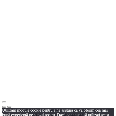
Utilizăm module cookie pentru a ne asigura că vă oferim cea mai
bună experiență pe site-ul nostru. Dacă continuați să utilizați acest