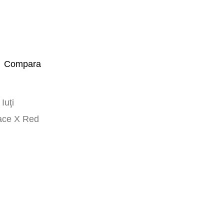
Compara
Iuţi
ace X Red