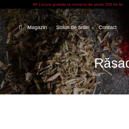
Livrare gratuita la comenzi de peste 300 de lei
Magazin
Soiuri de ardei
Contact
Răsad