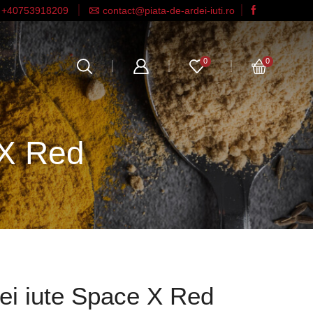
+40753918209
contact@piata-de-ardei-iuti.ro
0
0
 X Red
ei iute Space X Red