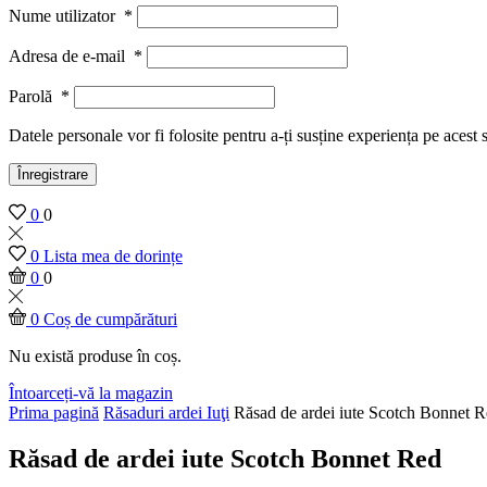
Nume utilizator
*
Adresa de e-mail
*
Parolă
*
Datele personale vor fi folosite pentru a-ți susține experiența pe acest 
Înregistrare
0
0
0
Lista mea de dorințe
0
0
0
Coș de cumpărături
Nu există produse în coș.
Întoarceți-vă la magazin
Prima pagină
Răsaduri ardei Iuţi
Răsad de ardei iute Scotch Bonnet 
Răsad de ardei iute Scotch Bonnet Red