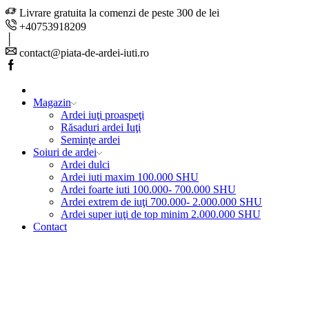
Livrare gratuita la comenzi de peste 300 de lei
+40753918209
contact@piata-de-ardei-iuti.ro
Facebook
Magazin
Ardei iuţi proaspeţi
Răsaduri ardei Iuţi
Seminţe ardei
Soiuri de ardei
Ardei dulci
Ardei iuti maxim 100.000 SHU
Ardei foarte iuti 100.000- 700.000 SHU
Ardei extrem de iuţi 700.000- 2.000.000 SHU
Ardei super iuţi de top minim 2.000.000 SHU
Contact