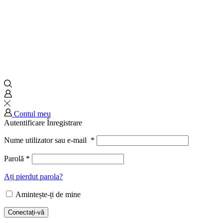
Contul meu
Autentificare
Înregistrare
Nume utilizator sau e-mail
*
Parolă
*
Ați pierdut parola?
Amintește-ți de mine
Conectați-vă