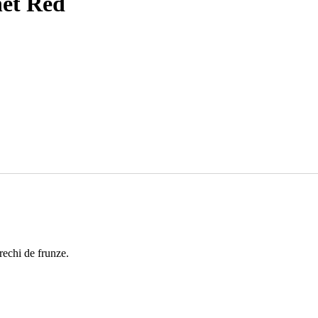
net Red
rechi de frunze.