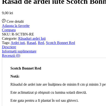
Răsad de ardei iute Scotch Bon
9,00
lei
Cere detalii
Adauga la favorite
Compara
SKU:
R-SCTBN-RE
Categorie:
Răsaduri ardei Iuţi
Tags:
Ardei iuti
,
Rasad
,
Red
,
Scotch Bonnet Red
Descriere
Informații suplimentare
Recenzii (0)
Scotch Bonnet Red
Notă:
Răsadul de ardei iute are înalţimea de minim 8 cm şi minim 3 pe
Este aclimatizat şi obişnuit cu lumina solară directă.
Este gata pentru a fi plantat în sol sau ghiveci.