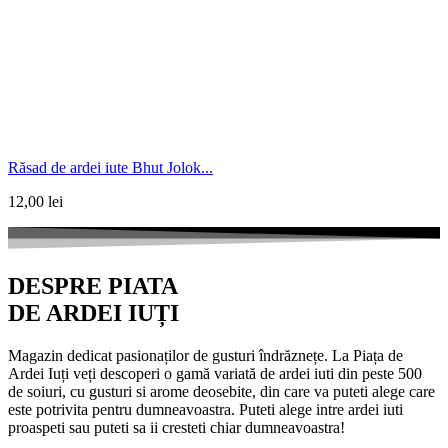
Răsad de ardei iute Bhut Jolok...
12,00
lei
DESPRE PIATA
DE ARDEI IUȚI
Magazin dedicat pasionaților de gusturi îndrăznețe. La Piața de
Ardei Iuți veți descoperi o gamă variată de ardei iuti din peste 500
de soiuri, cu gusturi si arome deosebite, din care va puteti alege care
este potrivita pentru dumneavoastra. Puteti alege intre ardei iuti
proaspeti sau puteti sa ii cresteti chiar dumneavoastra!