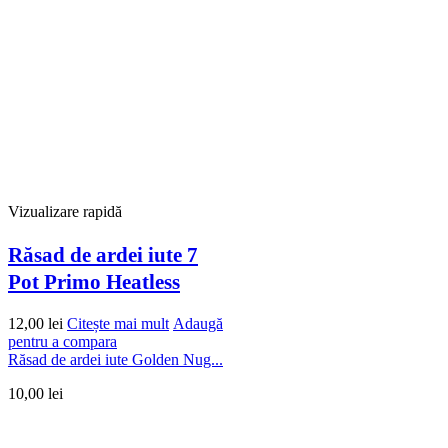
Vizualizare rapidă
Răsad de ardei iute 7
Pot Primo Heatless
12,00
lei
Citește mai mult
Adaugă
pentru a compara
Răsad de ardei iute Golden Nug...
10,00
lei