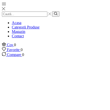
Introducere
căutare
Căutare
Acasa
Categorii Produse
Magazin
Contact
Coș
0
Favorite
0
Compare
0