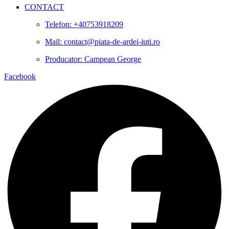
CONTACT
Telefon: +40753918209
Mail: contact@piata-de-ardei-iuti.ro
Producator: Campean George
Facebook