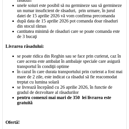
răsaduri
unele soiuri este posibil să nu germineze sau să germineze
un numar insuficient de răsaduri, prin urmare, în jurul
datei de 15 aprilie 2026 vă vom confirma precomanda
după data de 15 aprilie 2026 pot comanda doar răsaduri
din stocul rămas
cantitatea minimă de răsaduri care se poate comanda este
de 3 bucaţi
Livrarea răsadului:
se poate ridica din Reghin sau se face prin curierat, caz în
care acesta este ambalat în ambalaje speciale care asigură
transportul în condiţii optime
în cazul în care durata transportului prin curierat a fost mai
mare de 2 zile, este indicat ca răsadul să fie reacomodat
treptat cu lumina solară
se livrează începând cu 26 aprilie 2026, în functie de
gradul de dezvoltare al răsadurilor
pentru comenzi mai mari de 350 lei livrarea este
gratuită
Ofertă!