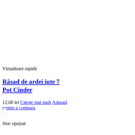
Vizualizare rapidă
Răsad de ardei iute 7
Pot Cinder
12,00
lei
Citește mai mult
Adaugă
pentru a compara
Stoc epuizat