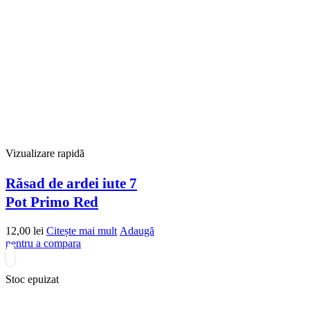
Vizualizare rapidă
Răsad de ardei iute 7
Pot Primo Red
12,00
lei
Citește mai mult
Adaugă
pentru a compara
Stoc epuizat