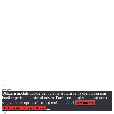
Utilizăm module cookie pentru a ne asigura că vă oferim cea mai
bună experiență pe site-ul nostru. Dacă continuați să utilizați acest
site, vom presupune că sunteți mulțumit de el.
Am înțeles
Politica de Confidențialitate