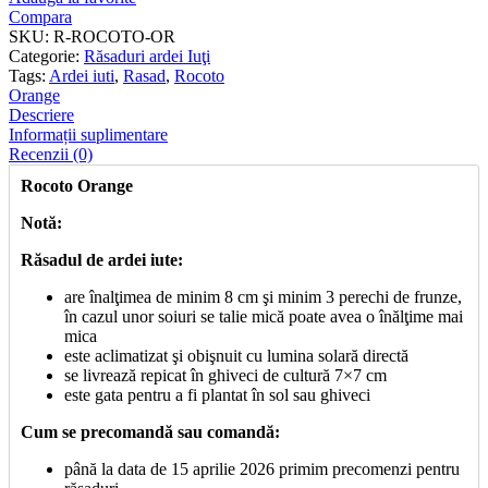
Compara
SKU:
R-ROCOTO-OR
Categorie:
Răsaduri ardei Iuţi
Tags:
Ardei iuti
,
Rasad
,
Rocoto
Orange
Descriere
Informații suplimentare
Recenzii (0)
Rocoto Orange
Notă:
Răsadul de ardei iute:
are înalţimea de minim 8 cm şi minim 3 perechi de frunze,
în cazul unor soiuri se talie mică poate avea o înălţime mai
mica
este aclimatizat şi obişnuit cu lumina solară directă
se livrează repicat în ghiveci de cultură 7×7 cm
este gata pentru a fi plantat în sol sau ghiveci
Cum se precomandă sau comandă:
până la data de 15 aprilie 2026 primim precomenzi pentru