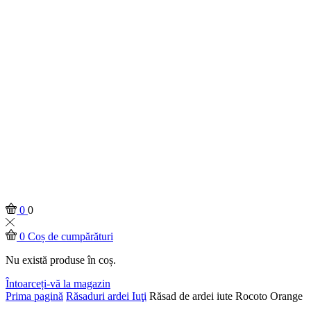
0
0
0
Coș de cumpărături
Nu există produse în coș.
Întoarceți-vă la magazin
Prima pagină
Răsaduri ardei Iuţi
Răsad de ardei iute Rocoto Orange