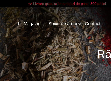
Livrare gratuita la comenzi de peste 300 de lei
Magazin
Soiuri de ardei
Contact
Ră