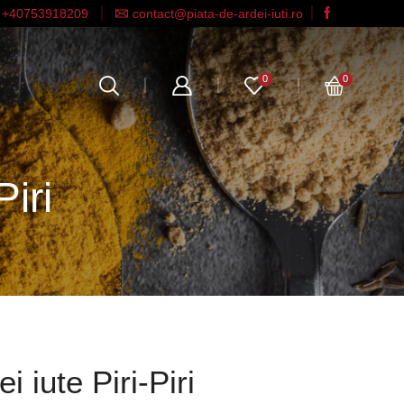
+40753918209
contact@piata-de-ardei-iuti.ro
0
0
iri
 iute Piri-Piri