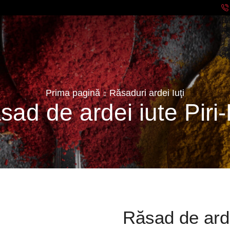
Prima pagină
Răsaduri ardei Iuţi
sad de ardei iute Piri-P
Răsad de ardei