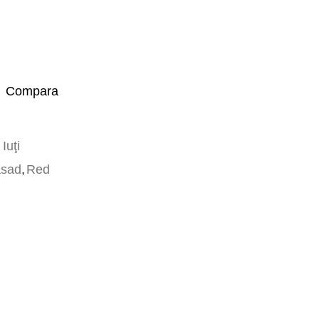
Compara
Iuţi
sad
,
Red