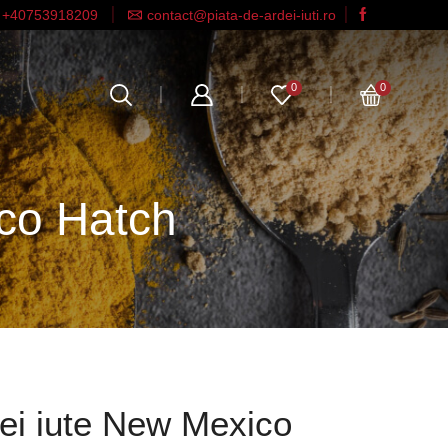
+40753918209
contact@piata-de-ardei-iuti.ro
0
0
co Hatch
ei iute New Mexico