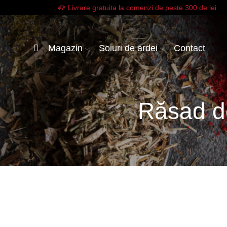
Livrare gratuita la comenzi de peste 300 de lei
Magazin
Soiuri de ardei
Contact
Răsad d