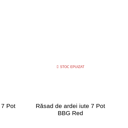
STOC EPUIZAT
 7 Pot
Răsad de ardei iute 7 Pot
R
BBG Red