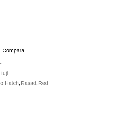
Compara
E
Iuţi
o Hatch
,
Rasad
,
Red