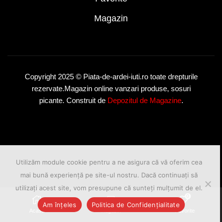
Magazin
Copyright 2025 © Piata-de-ardei-iuti.ro toate drepturile
rezervate.Magazin online vanzari produse, sosuri
picante. Construit de
Depozitul de Magazine
.
Utilizăm module cookie pentru a ne asigura că vă oferim cea
mai bună experiență pe site-ul nostru. Dacă continuați să
utilizați acest site, vom presupune că sunteți mulțumit de el.
0
Am înțeles
Politica de Confidențialitate
Acasa
Magazin
Favorite