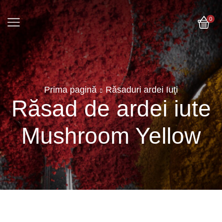
0
Prima pagină
Răsaduri ardei Iuţi
Răsad de ardei iute
Mushroom Yellow