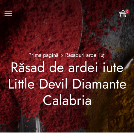
0
Prima pagină
Răsaduri ardei Iuţi
Răsad de ardei iute
Little Devil Diamante
Calabria