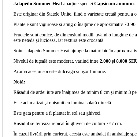
Jalapeño Summer Heat
aparține speciei
Capsicum annuum
.
Este originar din Statele Unite, fiind o varietate creată pentru a o
Plantele sunt viguroase și ating o înălțime de aproximativ 70-90 c
Fructele sunt conice, de dimensiuni medii, având o lungime de ap
este netedă și lucioasă, iar textura este crocantă.
Soiul Jalapeño Summer Heat ajunge la maturitate în aproximati
Nivelul de iuțeală este moderat, variind între
2.000 și 8.000 SH
Aroma acestui soi este dulceagă și ușor fumurie.
Notă:
Răsadul de ardei iute are înalţimea de minim 8 cm şi minim 3 pe
Este aclimatizat şi obişnuit cu lumina solară directă.
Este gata pentru a fi plantat în sol sau ghiveci.
Răsadul se livrează repicat în ghiveci de cultură 7×7 cm.
În cazul livrării prin curierat, acesta este ambalat în ambalaje spe