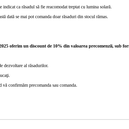
te indicat ca răsadul să fie reacomodat treptat cu lumina solară.
stă dată se mai pot comanda doar răsaduri din stocul rămas.
025 oferim un discount de 10% din valoarea precomenzii, sub form
e dezvoltare al răsadurilor.
ucaţi.
 când vă confirmăm precomanda sau comanda.
.