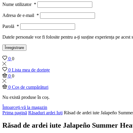
Nume utilizator
*
Adresa de e-mail
*
Parolă
*
Datele personale vor fi folosite pentru a-ți susține experiența pe acest 
Înregistrare
0
0
0
Lista mea de dorințe
0
0
0
Coș de cumpărături
Nu există produse în coș.
Întoarceți-vă la magazin
Prima pagină
Răsaduri ardei Iuţi
Răsad de ardei iute Jalapeño Summe
Răsad de ardei iute Jalapeño Summer Hea