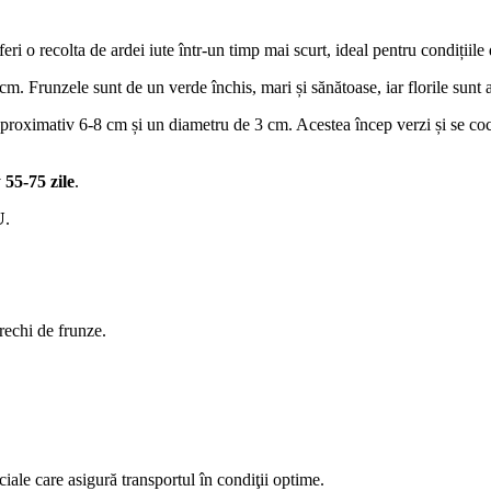
feri o recolta de ardei iute într-un timp mai scurt, ideal pentru condițiil
m. Frunzele sunt de un verde închis, mari și sănătoase, iar florile sunt al
roximativ 6-8 cm și un diametru de 3 cm. Acestea încep verzi și se coc 
v
55-75 zile
.
U
.
rechi de frunze.
ciale care asigură transportul în condiţii optime.