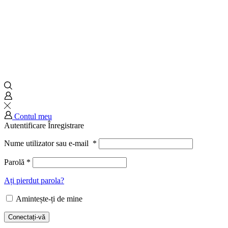
Contul meu
Autentificare
Înregistrare
Nume utilizator sau e-mail
*
Parolă
*
Ați pierdut parola?
Amintește-ți de mine
Conectați-vă