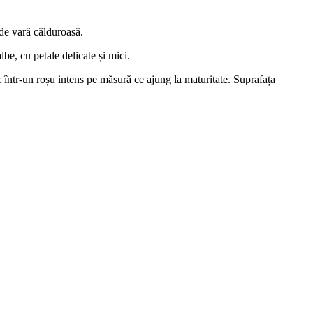
e de vară călduroasă.
be, cu petale delicate și mici.
într-un roșu intens pe măsură ce ajung la maturitate. Suprafața