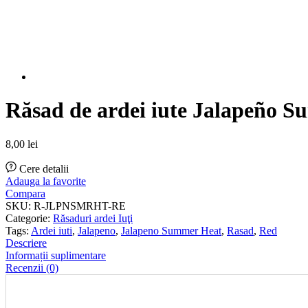
Răsad de ardei iute Jalapeño 
8,00
lei
Cere detalii
Adauga la favorite
Compara
SKU:
R-JLPNSMRHT-RE
Categorie:
Răsaduri ardei Iuţi
Tags:
Ardei iuti
,
Jalapeno
,
Jalapeno Summer Heat
,
Rasad
,
Red
Descriere
Informații suplimentare
Recenzii (0)