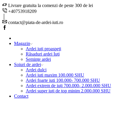
Livrare gratuita la comenzi de peste 300 de lei
+40753918209
contact@piata-de-ardei-iuti.ro
Facebook
Magazin
Ardei iuţi proaspeţi
Răsaduri ardei Iuţi
Seminţe ardei
Soiuri de ardei
Ardei dulci
Ardei iuti maxim 100.000 SHU
Ardei foarte iuti 100.000- 700.000 SHU
Ardei extrem de iuţi 700.000- 2.000.000 SHU
Ardei super iuţi de top minim 2.000.000 SHU
Contact