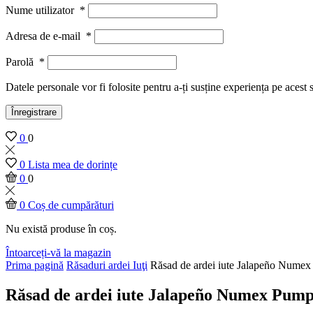
Nume utilizator
*
Adresa de e-mail
*
Parolă
*
Datele personale vor fi folosite pentru a-ți susține experiența pe acest 
Înregistrare
0
0
0
Lista mea de dorințe
0
0
0
Coș de cumpărături
Nu există produse în coș.
Întoarceți-vă la magazin
Prima pagină
Răsaduri ardei Iuţi
Răsad de ardei iute Jalapeño Nume
Răsad de ardei iute Jalapeño Numex Pump