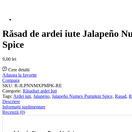
Răsad de ardei iute Jalapeño 
Spice
9,00
lei
Cere detalii
Adauga la favorite
Compara
SKU:
R-JLPNNMXPMPK-RE
Categorie:
Răsaduri ardei Iuţi
Tags:
Ardei iuti
,
Jalapeno
,
Jalapeño Numex Pumpkin Spice
,
Rasad
,
R
Descriere
Informații suplimentare
Recenzii (0)