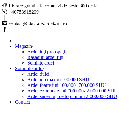
Livrare gratuita la comenzi de peste 300 de lei
+40753918209
contact@piata-de-ardei-iuti.ro
Facebook
Magazin
Ardei iuţi proaspeţi
Răsaduri ardei Iuţi
Seminţe ardei
Soiuri de ardei
Ardei dulci
Ardei iuti maxim 100.000 SHU
Ardei foarte iuti 100.000- 700.000 SHU
Ardei extrem de iuţi 700.000- 2.000.000 SHU
Ardei super iuţi de top minim 2.000.000 SHU
Contact