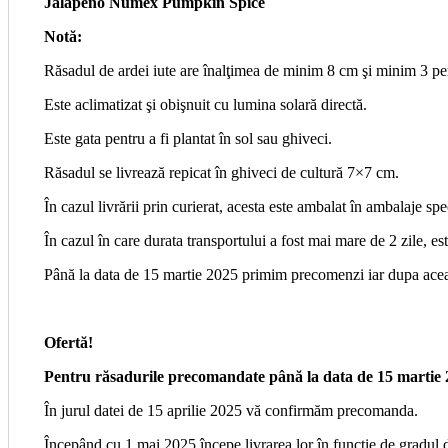
Jalapeño Numex Pumpkin Spice
Notă:
Răsadul de ardei iute are înalţimea de minim 8 cm şi minim 3 pe
Este aclimatizat şi obişnuit cu lumina solară directă.
Este gata pentru a fi plantat în sol sau ghiveci.
Răsadul se livrează repicat în ghiveci de cultură 7×7 cm.
În cazul livrării prin curierat, acesta este ambalat în ambalaje spe
În cazul în care durata transportului a fost mai mare de 2 zile, es
Până la data de 15 martie 2025 primim precomenzi iar dupa acea
Ofertă!
Pentru răsadurile precomandate până la data de 15 martie 2
În jurul datei de 15 aprilie 2025 vă confirmăm precomanda.
Începând cu 1 mai 2025 începe livrarea lor în functie de gradul d