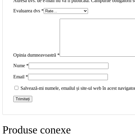
Adresa dvs. de e-mail nu va fi publicată. Câmpurile obligatorii 
Evaluarea dvs
*
Opinia dumneavoastră
*
Nume
*
Email
*
Salvează-mi numele, emailul și site-ul web în acest navigato
Produse conexe