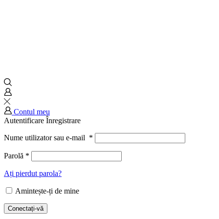
Contul meu
Autentificare
Înregistrare
Nume utilizator sau e-mail
*
Parolă
*
Ați pierdut parola?
Amintește-ți de mine
Conectați-vă