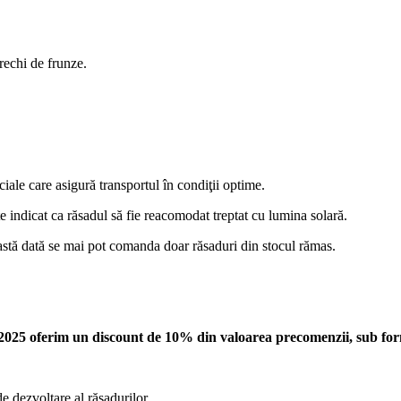
rechi de frunze.
ciale care asigură transportul în condiţii optime.
te indicat ca răsadul să fie reacomodat treptat cu lumina solară.
stă dată se mai pot comanda doar răsaduri din stocul rămas.
025 oferim un discount de 10% din valoarea precomenzii, sub form
e dezvoltare al răsadurilor.