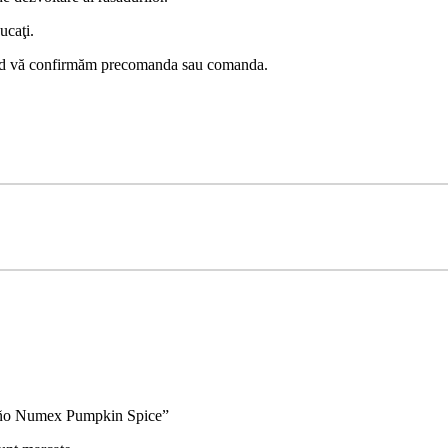
ucaţi.
 când vă confirmăm precomanda sau comanda.
.
apeño Numex Pumpkin Spice”