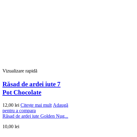
Vizualizare rapidă
Răsad de ardei iute 7
Pot Chocolate
12,00
lei
Citește mai mult
Adaugă
pentru a compara
Răsad de ardei iute Golden Nug...
10,00
lei