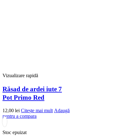
Vizualizare rapidă
Răsad de ardei iute 7
Pot Primo Red
12,00
lei
Citește mai mult
Adaugă
pentru a compara
Stoc epuizat