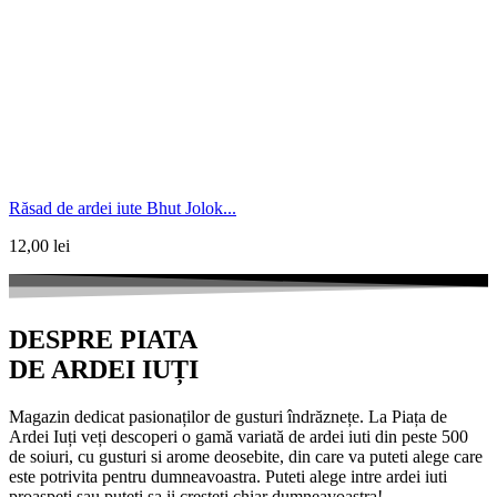
Răsad de ardei iute Bhut Jolok...
12,00
lei
DESPRE PIATA
DE ARDEI IUȚI
Magazin dedicat pasionaților de gusturi îndrăznețe. La Piața de
Ardei Iuți veți descoperi o gamă variată de ardei iuti din peste 500
de soiuri, cu gusturi si arome deosebite, din care va puteti alege care
este potrivita pentru dumneavoastra. Puteti alege intre ardei iuti
proaspeti sau puteti sa ii cresteti chiar dumneavoastra!