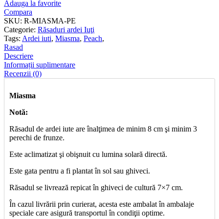
Adauga la favorite
Compara
SKU:
R-MIASMA-PE
Categorie:
Răsaduri ardei Iuţi
Tags:
Ardei iuti
,
Miasma
,
Peach
,
Rasad
Descriere
Informații suplimentare
Recenzii (0)
Miasma
Notă:
Răsadul de ardei iute are înalţimea de minim 8 cm şi minim 3
perechi de frunze.
Este aclimatizat şi obişnuit cu lumina solară directă.
Este gata pentru a fi plantat în sol sau ghiveci.
Răsadul se livrează repicat în ghiveci de cultură 7×7 cm.
În cazul livrării prin curierat, acesta este ambalat în ambalaje
speciale care asigură transportul în condiţii optime.