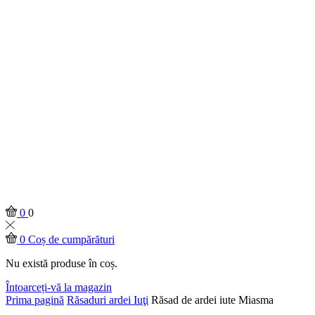
0
0
0
Coș de cumpărături
Nu există produse în coș.
Întoarceți-vă la magazin
Prima pagină
Răsaduri ardei Iuţi
Răsad de ardei iute Miasma