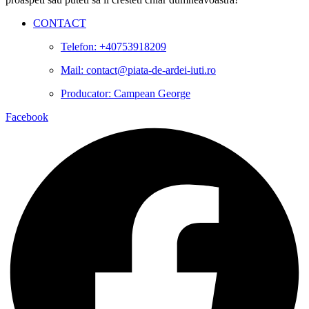
CONTACT
Telefon: +40753918209
Mail: contact@piata-de-ardei-iuti.ro
Producator: Campean George
Facebook