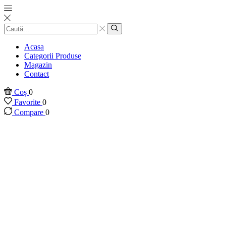
Introducere
căutare
Căutare
Acasa
Categorii Produse
Magazin
Contact
Coș
0
Favorite
0
Compare
0