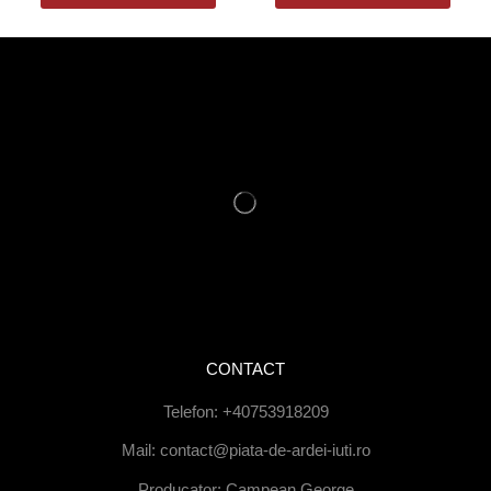
CONTACT
Telefon: +40753918209
Mail: contact@piata-de-ardei-iuti.ro
Producator: Campean George