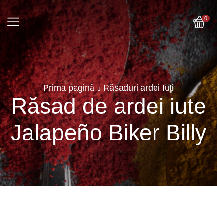
0
Prima pagină
Răsaduri ardei Iuţi
Răsad de ardei iute
Jalapeño Biker Billy