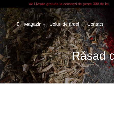
Livrare gratuita la comenzi de peste 300 de lei
Magazin
Soiuri de ardei
Contact
Răsad d