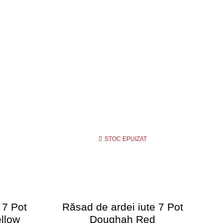
STOC EPUIZAT
 7 Pot
Răsad de ardei iute 7 Pot
R
llow
Doughah Red