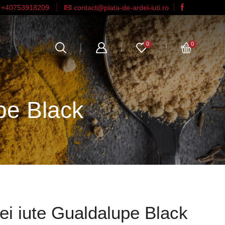
+40753918209
contact@piata-de-ardei-iuti.ro
0
0
pe Black
ei iute Gualdalupe Black