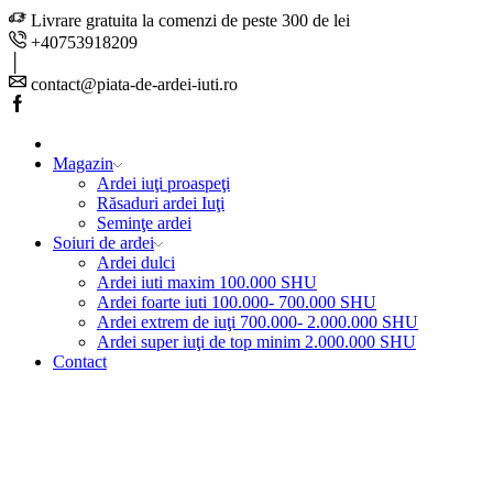
Livrare gratuita la comenzi de peste 300 de lei
+40753918209
contact@piata-de-ardei-iuti.ro
Facebook
Magazin
Ardei iuţi proaspeţi
Răsaduri ardei Iuţi
Seminţe ardei
Soiuri de ardei
Ardei dulci
Ardei iuti maxim 100.000 SHU
Ardei foarte iuti 100.000- 700.000 SHU
Ardei extrem de iuţi 700.000- 2.000.000 SHU
Ardei super iuţi de top minim 2.000.000 SHU
Contact