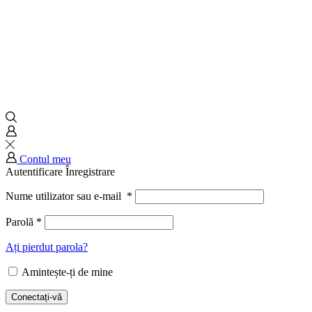
Contul meu
Autentificare
Înregistrare
Nume utilizator sau e-mail
*
Parolă
*
Ați pierdut parola?
Amintește-ți de mine
Conectați-vă