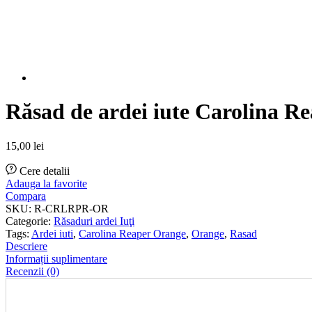
Răsad de ardei iute Carolina R
15,00
lei
Cere detalii
Adauga la favorite
Compara
SKU:
R-CRLRPR-OR
Categorie:
Răsaduri ardei Iuţi
Tags:
Ardei iuti
,
Carolina Reaper Orange
,
Orange
,
Rasad
Descriere
Informații suplimentare
Recenzii (0)