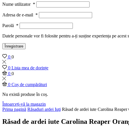
Nume utilizator
*
Adresa de e-mail
*
Parolă
*
Datele personale vor fi folosite pentru a-ți susține experiența pe acest 
Înregistrare
0
0
0
Lista mea de dorințe
0
0
0
Coș de cumpărături
Nu există produse în coș.
Întoarceți-vă la magazin
Prima pagină
Răsaduri ardei Iuţi
Răsad de ardei iute Carolina Reaper
Răsad de ardei iute Carolina Reaper Oran