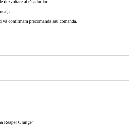
e dezvoltare al răsadurilor.
ucaţi.
 când vă confirmăm precomanda sau comanda.
.
lina Reaper Orange”