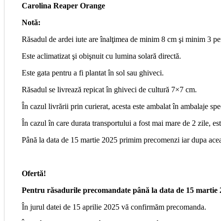
Carolina Reaper Orange
Notă:
Răsadul de ardei iute are înalţimea de minim 8 cm şi minim 3 pe
Este aclimatizat şi obişnuit cu lumina solară directă.
Este gata pentru a fi plantat în sol sau ghiveci.
Răsadul se livrează repicat în ghiveci de cultură 7×7 cm.
În cazul livrării prin curierat, acesta este ambalat în ambalaje spe
În cazul în care durata transportului a fost mai mare de 2 zile, es
Până la data de 15 martie 2025 primim precomenzi iar dupa acea
Ofertă!
Pentru răsadurile precomandate până la data de 15 martie 2
În jurul datei de 15 aprilie 2025 vă confirmăm precomanda.