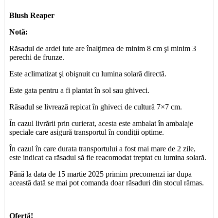
Blush Reaper
Notă:
Răsadul de ardei iute are înalţimea de minim 8 cm şi minim 3
perechi de frunze.
Este aclimatizat şi obişnuit cu lumina solară directă.
Este gata pentru a fi plantat în sol sau ghiveci.
Răsadul se livrează repicat în ghiveci de cultură 7×7 cm.
În cazul livrării prin curierat, acesta este ambalat în ambalaje
speciale care asigură transportul în condiţii optime.
În cazul în care durata transportului a fost mai mare de 2 zile,
este indicat ca răsadul să fie reacomodat treptat cu lumina solară.
Până la data de 15 martie 2025 primim precomenzi iar dupa
această dată se mai pot comanda doar răsaduri din stocul rămas.
Ofertă!