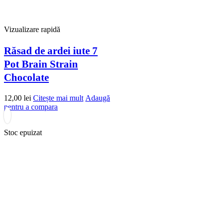
Vizualizare rapidă
Răsad de ardei iute 7
Pot Brain Strain
Chocolate
12,00
lei
Citește mai mult
Adaugă
pentru a compara
Stoc epuizat