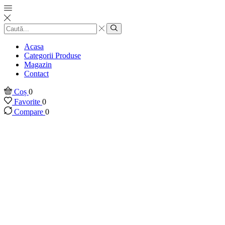
Introducere
căutare
Căutare
Acasa
Categorii Produse
Magazin
Contact
Coș
0
Favorite
0
Compare
0