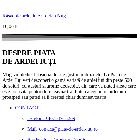
Răsad de ardei iute Golden Nug...
10,00
lei
DESPRE PIATA
DE ARDEI IUȚI
Magazin dedicat pasionaților de gusturi îndrăznețe. La Piața de
Ardei Iuți veți descoperi o gamă variată de ardei iuti din peste 500
de soiuri, cu gusturi si arome deosebite, din care va puteti alege care
este potrivita pentru dumneavoastra. Puteti alege intre ardei iuti
proaspeti sau puteti sa ii cresteti chiar dumneavoastra!
CONTACT
Telefon: +40753918209
Mail: contact@piata-de-ardei-iuti.ro
Producator: Campean George