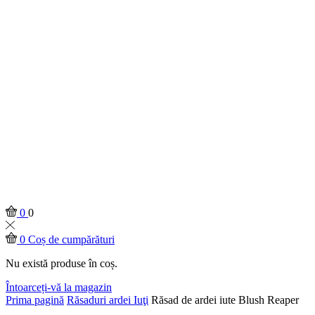
0
0
0
Coș de cumpărături
Nu există produse în coș.
Întoarceți-vă la magazin
Prima pagină
Răsaduri ardei Iuţi
Răsad de ardei iute Blush Reaper