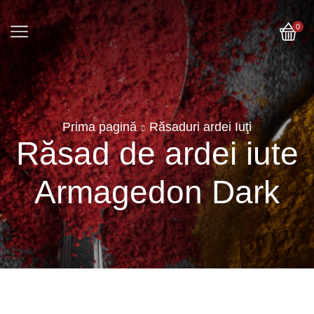
0
Prima pagină
Răsaduri ardei Iuţi
Răsad de ardei iute
Armagedon Dark