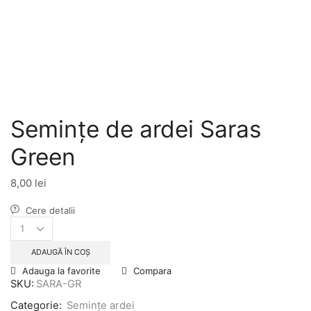
Seminţe de ardei Saras
Green
8,00
lei
Cere detalii
Seminţe
de
ardei
ADAUGĂ ÎN COȘ
Saras
Adauga la favorite
Compara
Green
SKU:
SARA-GR
cantitate
Categorie:
Seminţe ardei