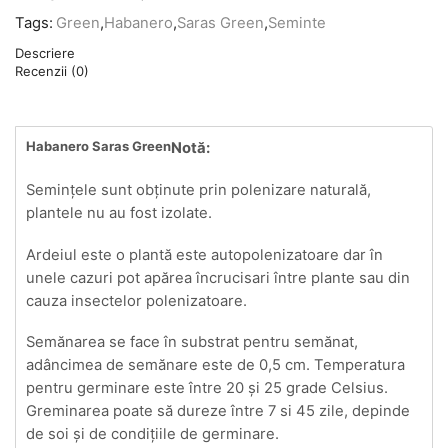
Tags:
Green
,
Habanero
,
Saras Green
,
Seminte
Descriere
Recenzii (0)
Habanero Saras Green
Notă:
Seminţele sunt obţinute prin polenizare naturală,
plantele nu au fost izolate.
Ardeiul este o plantă este autopolenizatoare dar în
unele cazuri pot apărea încrucisari între plante sau din
cauza insectelor polenizatoare.
Semănarea se face în substrat pentru semănat,
adâncimea de semănare este de 0,5 cm. Temperatura
pentru germinare este între 20 şi 25 grade Celsius.
Greminarea poate să dureze între 7 si 45 zile, depinde
de soi şi de condiţiile de germinare.