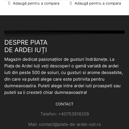
Adaugă pentru a compara
Adaugă pentru a compara
DESPRE PIATA
DE ARDEI IUȚI
Magazin dedicat pasionaților de gusturi îndrăznețe. La
Piața de Ardei Iuți veți descoperi o gamă variată de ardei
iuti din peste 500 de soiuri, cu gusturi si arome deosebite,
din care va puteti alege care este potrivita pentru
dumneavoastra. Puteti alege intre ardei iuti proaspeti sau
puteti sa ii cresteti chiar dumneavoastra!
CONTACT
Telefon: +40753918209
Mail: contact@piata-de-ardei-iuti.ro