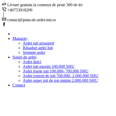
Livrare gratuita la comenzi de peste 300 de lei
+40753918209
contact@piata-de-ardei-iuti.ro
Facebook
Magazin
Ardei iuţi proaspeţi
Răsaduri ardei Iuţi
Seminţe ardei
Soiuri de ardei
Ardei dulci
Ardei iuti maxim 100.000 SHU
Ardei foarte iuti 100.000- 700.000 SHU
Ardei extrem de iuţi 700.000- 2.000.000 SHU
Ardei super iuţi de top minim 2.000.000 SHU
Contact