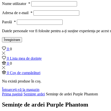
Nume utilizator
*
Adresa de e-mail
*
Parolă
*
Datele personale vor fi folosite pentru a-ți susține experiența pe acest 
Înregistrare
0
0
0
Lista mea de dorințe
0
0
0
Coș de cumpărături
Nu există produse în coș.
Întoarceți-vă la magazin
Prima pagină
Seminţe ardei
Seminţe de ardei Purple Phantom
Seminţe de ardei Purple Phantom