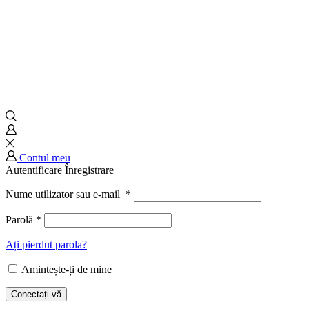
Contul meu
Autentificare
Înregistrare
Nume utilizator sau e-mail
*
Parolă
*
Ați pierdut parola?
Amintește-ți de mine
Conectați-vă