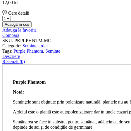
12,00
lei
Cere detalii
Seminţe
de
Adaugă în coș
ardei
Adauga la favorite
Purple
Compara
Phantom
SKU:
PRPLPHNTM-MC
cantitate
Categorie:
Seminţe ardei
Tags:
Purple Phantom
,
Seminte
Descriere
Recenzii (0)
Purple Phantom
Notă:
Seminţele sunt obţinute prin polenizare naturală, plantele nu au f
Ardeiul este o plantă este autopolenizatoare dar în unele cazuri p
Semănarea se face în substrat pentru semănat, adâncimea de semă
depinde de soi şi de condiţiile de germinare.