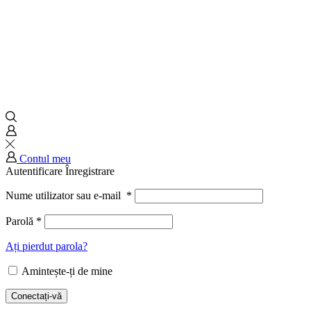
Contul meu
Autentificare
Înregistrare
Nume utilizator sau e-mail
*
Parolă
*
Ați pierdut parola?
Amintește-ți de mine
Conectați-vă