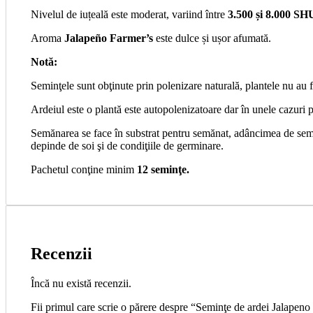
Nivelul de iuțeală este moderat, variind între
3.500 și 8.000 SH
Aroma
Jalapeño Farmer’s
este dulce și ușor afumată.
Notă:
Seminţele sunt obţinute prin polenizare naturală, plantele nu au f
Ardeiul este o plantă este autopolenizatoare dar în unele cazuri p
Semănarea se face în substrat pentru semănat, adâncimea de semă
depinde de soi şi de condiţiile de germinare.
Pachetul conţine minim
12 seminţe.
Recenzii
Încă nu există recenzii.
Fii primul care scrie o părere despre “Seminţe de ardei Jalapeno