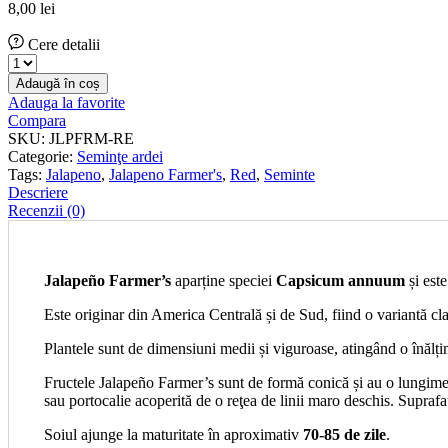
8,00
lei
Cere detalii
Seminţe
de
Adaugă în coș
ardei
Adauga la favorite
Jalapeno
Compara
Farmer's
SKU:
JLPFRM-RE
cantitate
Categorie:
Seminţe ardei
Tags:
Jalapeno
,
Jalapeno Farmer's
,
Red
,
Seminte
Descriere
Recenzii (0)
Jalapeño Farmer’s
aparține speciei
Capsicum annuum
și este
Este originar din America Centrală și de Sud, fiind o variantă clas
Plantele sunt de dimensiuni medii și viguroase, atingând o înălțim
Fructele Jalapeño Farmer’s sunt de formă conică și au o lungime 
sau portocalie acoperită de o reţea de linii maro deschis. Suprafaț
Soiul ajunge la maturitate în aproximativ
70-85 de zile
.