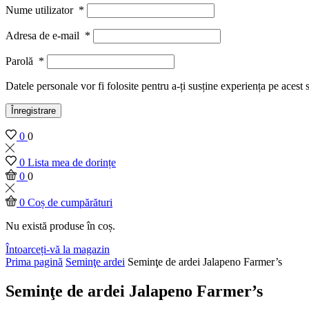
Nume utilizator
*
Adresa de e-mail
*
Parolă
*
Datele personale vor fi folosite pentru a-ți susține experiența pe acest 
Înregistrare
0
0
0
Lista mea de dorințe
0
0
0
Coș de cumpărături
Nu există produse în coș.
Întoarceți-vă la magazin
Prima pagină
Seminţe ardei
Seminţe de ardei Jalapeno Farmer’s
Seminţe de ardei Jalapeno Farmer’s