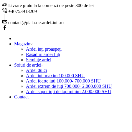
Livrare gratuita la comenzi de peste 300 de lei
+40753918209
contact@piata-de-ardei-iuti.ro
Facebook
Magazin
Ardei iuţi proaspeţi
Răsaduri ardei Iuţi
Seminţe ardei
Soiuri de ardei
Ardei dulci
Ardei iuti maxim 100.000 SHU
Ardei foarte iuti 100.000- 700.000 SHU
Ardei extrem de iuţi 700.000- 2.000.000 SHU
Ardei super iuţi de top minim 2.000.000 SHU
Contact