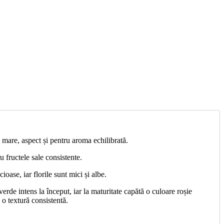
a mare, aspect și pentru aroma echilibrată.
u fructele sale consistente.
ase, iar florile sunt mici și albe.
de intens la început, iar la maturitate capătă o culoare roșie
 o textură consistentă.