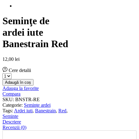
Seminţe de
ardei iute
Banestrain Red
12,00
lei
Cere detalii
Seminţe
de
Adaugă în coș
ardei
Adauga la favorite
iute
Compara
Banestrain
SKU:
BNSTR-RE
Red
Categorie:
Seminţe ardei
cantitate
Tags:
Ardei iuti
,
Banestrain
,
Red
,
Seminte
Descriere
Recenzii (0)