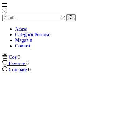
Introducere
căutare
Căutare
Acasa
Categorii Produse
Magazin
Contact
Coș
0
Favorite
0
Compare
0