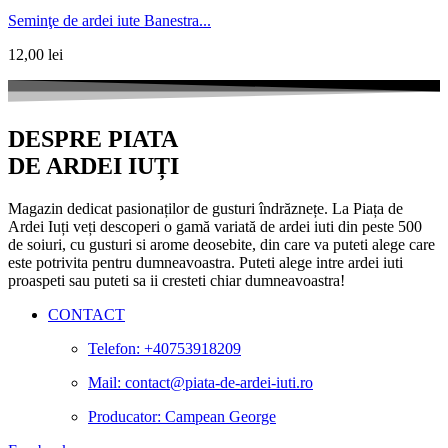
Seminţe de ardei iute Banestra...
12,00
lei
DESPRE PIATA
DE ARDEI IUȚI
Magazin dedicat pasionaților de gusturi îndrăznețe. La Piața de
Ardei Iuți veți descoperi o gamă variată de ardei iuti din peste 500
de soiuri, cu gusturi si arome deosebite, din care va puteti alege care
este potrivita pentru dumneavoastra. Puteti alege intre ardei iuti
proaspeti sau puteti sa ii cresteti chiar dumneavoastra!
CONTACT
Telefon: +40753918209
Mail: contact@piata-de-ardei-iuti.ro
Producator: Campean George