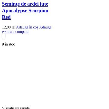
Seminţe de ardei iute
Apocalypse Scorpion
Red
12,00
lei
Adaugă în coș
Adaugă
pentru a compara
9 în stoc
Vizualizare rapidă