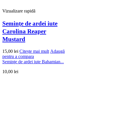
Vizualizare rapidă
Seminţe de ardei iute
Carolina Reaper
Mustard
15,00
lei
Citește mai mult
Adaugă
pentru a compara
Seminţe de ardei iute Bahamian...
10,00
lei