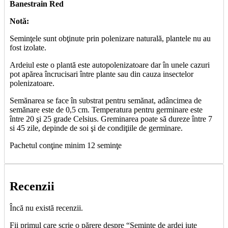
Banestrain Red
Notă:
Seminţele sunt obţinute prin polenizare naturală, plantele nu au
fost izolate.
Ardeiul este o plantă este autopolenizatoare dar în unele cazuri
pot apărea încrucisari între plante sau din cauza insectelor
polenizatoare.
Semănarea se face în substrat pentru semănat, adâncimea de
semănare este de 0,5 cm. Temperatura pentru germinare este
între 20 şi 25 grade Celsius. Greminarea poate să dureze între 7
si 45 zile, depinde de soi şi de condiţiile de germinare.
Pachetul conţine minim 12 seminţe
Recenzii
Încă nu există recenzii.
Fii primul care scrie o părere despre “Seminţe de ardei iute