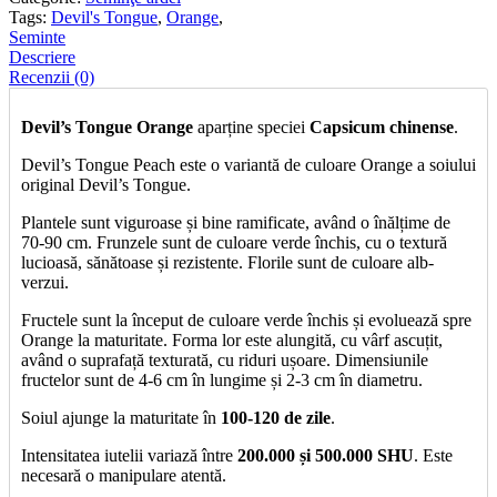
Orange
Tags:
Devil's Tongue
,
Orange
,
cantitate
Seminte
Descriere
Recenzii (0)
Devil’s Tongue Orange
aparține speciei
Capsicum chinense
.
Devil’s Tongue Peach este o variantă de culoare Orange a soiului
original Devil’s Tongue.
Plantele sunt viguroase și bine ramificate, având o înălțime de
70-90 cm. Frunzele sunt de culoare verde închis, cu o textură
lucioasă, sănătoase și rezistente. Florile sunt de culoare alb-
verzui.
Fructele sunt la început de culoare verde închis și evoluează spre
Orange la maturitate. Forma lor este alungită, cu vârf ascuțit,
având o suprafață texturată, cu riduri ușoare. Dimensiunile
fructelor sunt de 4-6 cm în lungime și 2-3 cm în diametru.
Soiul ajunge la maturitate în
100-120 de zile
.
Intensitatea iutelii variază între
200.000 și 500.000 SHU
. Este
necesară o manipulare atentă.