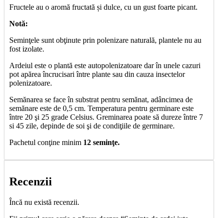
Fructele au o aromă fructată și dulce, cu un gust foarte picant.
Notă:
Seminţele sunt obţinute prin polenizare naturală, plantele nu au
fost izolate.
Ardeiul este o plantă este autopolenizatoare dar în unele cazuri
pot apărea încrucisari între plante sau din cauza insectelor
polenizatoare.
Semănarea se face în substrat pentru semănat, adâncimea de
semănare este de 0,5 cm. Temperatura pentru germinare este
între 20 şi 25 grade Celsius. Greminarea poate să dureze între 7
si 45 zile, depinde de soi şi de condiţiile de germinare.
Pachetul conţine minim
12 seminţe.
Recenzii
Încă nu există recenzii.