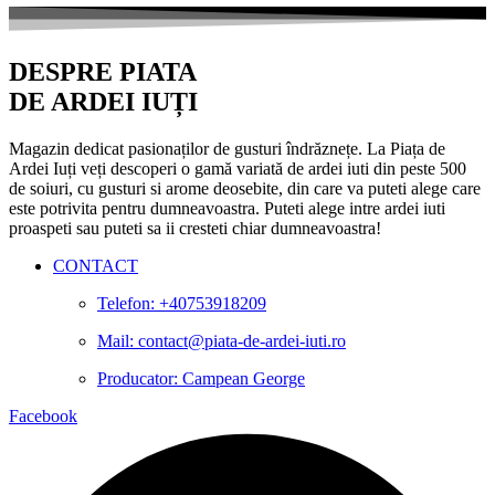
DESPRE PIATA
DE ARDEI IUȚI
Magazin dedicat pasionaților de gusturi îndrăznețe. La Piața de
Ardei Iuți veți descoperi o gamă variată de ardei iuti din peste 500
de soiuri, cu gusturi si arome deosebite, din care va puteti alege care
este potrivita pentru dumneavoastra. Puteti alege intre ardei iuti
proaspeti sau puteti sa ii cresteti chiar dumneavoastra!
CONTACT
Telefon: +40753918209
Mail: contact@piata-de-ardei-iuti.ro
Producator: Campean George
Facebook