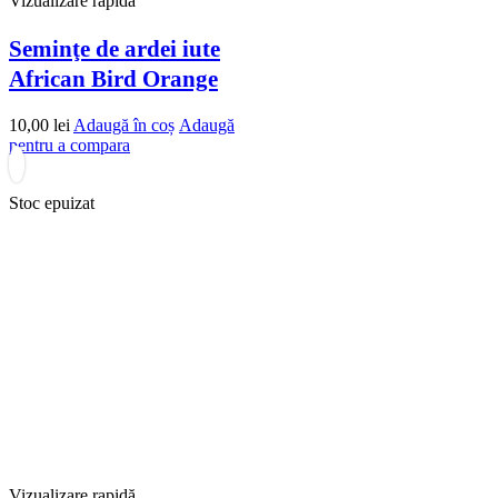
Vizualizare rapidă
Seminţe de ardei iute
African Bird Orange
10,00
lei
Adaugă în coș
Adaugă
pentru a compara
Stoc epuizat
Vizualizare rapidă