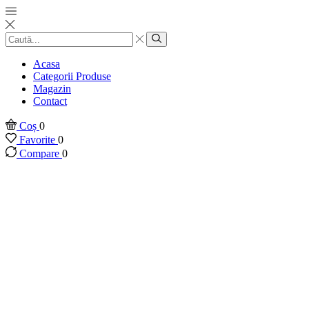
Introducere
căutare
Căutare
Acasa
Categorii Produse
Magazin
Contact
Coș
0
Favorite
0
Compare
0