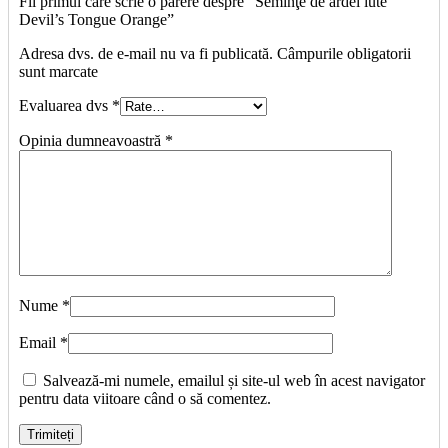
Fii primul care scrie o părere despre “Seminţe de ardei iute
Devil’s Tongue Orange”
Adresa dvs. de e-mail nu va fi publicată. Câmpurile obligatorii
sunt marcate
Evaluarea dvs
*
Opinia dumneavoastră
*
Nume
*
Email
*
Salvează-mi numele, emailul și site-ul web în acest navigator
pentru data viitoare când o să comentez.