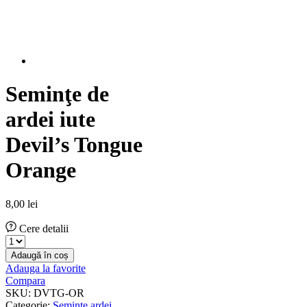
Seminţe de
ardei iute
Devil’s Tongue
Orange
8,00
lei
Cere detalii
Seminţe
de
Adaugă în coș
ardei
Adauga la favorite
iute
Compara
Devil's
SKU:
DVTG-OR
Tongue
Categorie:
Seminţe ardei