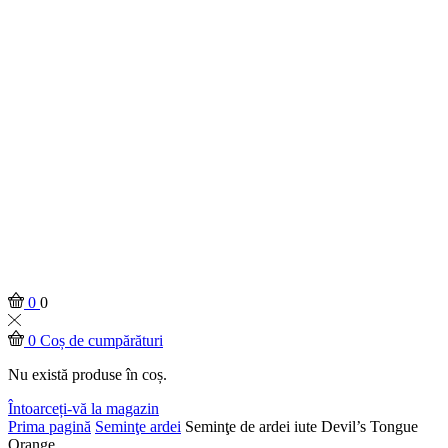
0
0
0
Coș de cumpărături
Nu există produse în coș.
Întoarceți-vă la magazin
Prima pagină
Seminţe ardei
Seminţe de ardei iute Devil’s Tongue
Orange