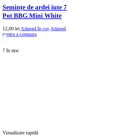
Seminţe de ardei iute 7
Pot BBG Mini White
12,00
lei
Adaugă în coș
Adaugă
pentru a compara
7 în stoc
Vizualizare rapidă