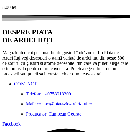
8,00
lei
DESPRE PIATA
DE ARDEI IUȚI
Magazin dedicat pasionaților de gusturi îndrăznețe. La Piața de
Ardei Iuți veți descoperi o gamă variată de ardei iuti din peste 500
de soiuri, cu gusturi si arome deosebite, din care va puteti alege care
este potrivita pentru dumneavoastra. Puteti alege intre ardei iuti
proaspeti sau puteti sa ii cresteti chiar dumneavoastra!
CONTACT
Telefon: +40753918209
Mail: contact@piata-de-ardei-iuti.ro
Producator: Campean George
Facebook