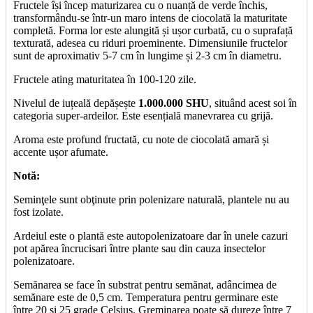
Fructele își încep maturizarea cu o nuanță de verde închis,
transformându-se într-un maro intens de ciocolată la maturitate
completă. Forma lor este alungită și ușor curbată, cu o suprafață
texturată, adesea cu riduri proeminente. Dimensiunile fructelor
sunt de aproximativ 5-7 cm în lungime și 2-3 cm în diametru.
Fructele ating maturitatea în 100-120 zile.
Nivelul de iuțeală depășește
1.000.000 SHU
, situând acest soi în
categoria super-ardeilor. Este esențială manevrarea cu grijă.
Aroma este profund fructată, cu note de ciocolată amară și
accente ușor afumate.
Notă:
Seminţele sunt obţinute prin polenizare naturală, plantele nu au
fost izolate.
Ardeiul este o plantă este autopolenizatoare dar în unele cazuri
pot apărea încrucisari între plante sau din cauza insectelor
polenizatoare.
Semănarea se face în substrat pentru semănat, adâncimea de
semănare este de 0,5 cm. Temperatura pentru germinare este
între 20 şi 25 grade Celsius. Greminarea poate să dureze între 7