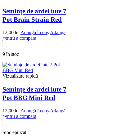
Seminţe de ardei iute 7
Pot Brain Strain Red
12,00
lei
Adaugă în coș
Adaugă
pentru a compara
9 în stoc
Vizualizare rapidă
Seminţe de ardei iute 7
Pot BBG Mini Red
12,00
lei
Adaugă în coș
Adaugă
pentru a compara
Stoc epuizat