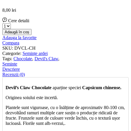
8,00
lei
Cere detalii
Seminţe
de
Adaugă în coș
ardei
Adauga la favorite
iute
Compara
Devil's
SKU:
DVCL-CH
Claw
Categorie:
Seminţe ardei
Chocolate
Tags:
Chocolate
,
Devil's Claw
,
cantitate
Seminte
Descriere
Recenzii (0)
Devil’s Claw Chocolate
aparține speciei
Capsicum chinense.
Originea soiului este incertă.
Plantele sunt viguroase, cu o înălțime de aproximativ 80-100 cm,
dezvoltând ramuri multiple care susțin o producție ridicată de
fructe. Frunzele sunt de culoare verde închis, cu o textură ușor
lucioasă. Florile sunt alb-verzui,.