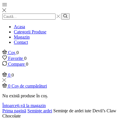
Introducere
căutare
Căutare
Acasa
Categorii Produse
Magazin
Contact
Coș
0
Favorite
0
Compare
0
0
0
0
Coș de cumpărături
Nu există produse în coș.
Întoarceți-vă la magazin
Prima pagină
Seminţe ardei
Seminţe de ardei iute Devil’s Claw
Chocolate