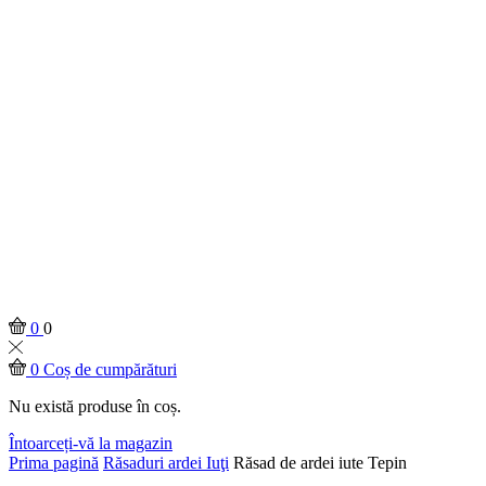
0
0
0
Coș de cumpărături
Nu există produse în coș.
Întoarceți-vă la magazin
Prima pagină
Răsaduri ardei Iuţi
Răsad de ardei iute Tepin