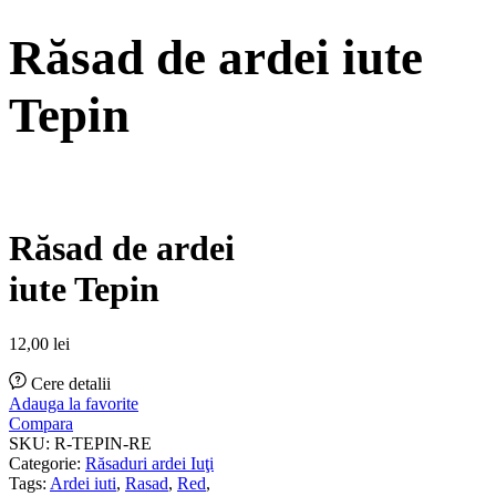
Răsad de ardei iute
Tepin
Răsad de ardei
iute Tepin
12,00
lei
Cere detalii
Adauga la favorite
Compara
SKU:
R-TEPIN-RE
Categorie:
Răsaduri ardei Iuţi
Tags:
Ardei iuti
,
Rasad
,
Red
,