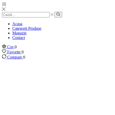
Introducere
căutare
Căutare
Acasa
Categorii Produse
Magazin
Contact
Coș
0
Favorite
0
Compare
0