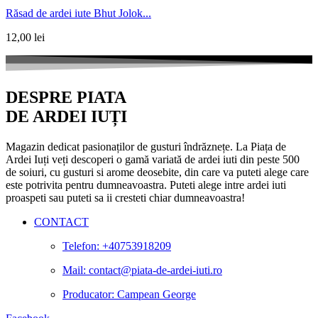
Răsad de ardei iute Bhut Jolok...
12,00
lei
DESPRE PIATA
DE ARDEI IUȚI
Magazin dedicat pasionaților de gusturi îndrăznețe. La Piața de
Ardei Iuți veți descoperi o gamă variată de ardei iuti din peste 500
de soiuri, cu gusturi si arome deosebite, din care va puteti alege care
este potrivita pentru dumneavoastra. Puteti alege intre ardei iuti
proaspeti sau puteti sa ii cresteti chiar dumneavoastra!
CONTACT
Telefon: +40753918209
Mail: contact@piata-de-ardei-iuti.ro
Producator: Campean George