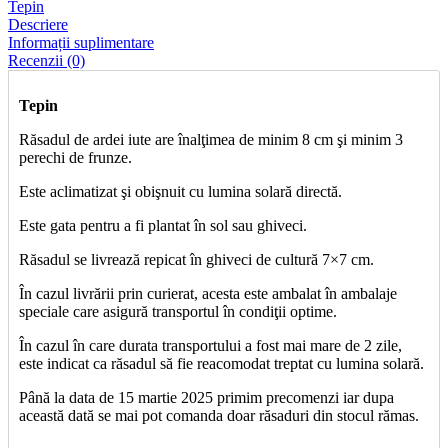
Tepin
Descriere
Informații suplimentare
Recenzii (0)
Tepin
Răsadul de ardei iute are înalţimea de minim 8 cm şi minim 3
perechi de frunze.
Este aclimatizat şi obişnuit cu lumina solară directă.
Este gata pentru a fi plantat în sol sau ghiveci.
Răsadul se livrează repicat în ghiveci de cultură 7×7 cm.
În cazul livrării prin curierat, acesta este ambalat în ambalaje
speciale care asigură transportul în condiţii optime.
În cazul în care durata transportului a fost mai mare de 2 zile,
este indicat ca răsadul să fie reacomodat treptat cu lumina solară.
Până la data de 15 martie 2025 primim precomenzi iar dupa
această dată se mai pot comanda doar răsaduri din stocul rămas.