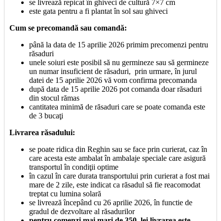
se livrează repicat în ghiveci de cultură 7×7 cm
este gata pentru a fi plantat în sol sau ghiveci
Cum se precomandă sau comandă:
până la data de 15 aprilie 2026 primim precomenzi pentru
răsaduri
unele soiuri este posibil să nu germineze sau să germineze
un numar insuficient de răsaduri, prin urmare, în jurul
datei de 15 aprilie 2026 vă vom confirma precomanda
după data de 15 aprilie 2026 pot comanda doar răsaduri
din stocul rămas
cantitatea minimă de răsaduri care se poate comanda este
de 3 bucaţi
Livrarea răsadului:
se poate ridica din Reghin sau se face prin curierat, caz în
care acesta este ambalat în ambalaje speciale care asigură
transportul în condiţii optime
în cazul în care durata transportului prin curierat a fost mai
mare de 2 zile, este indicat ca răsadul să fie reacomodat
treptat cu lumina solară
se livrează începând cu 26 aprilie 2026, în functie de
gradul de dezvoltare al răsadurilor
pentru comenzi mai mari de 350 lei livrarea este