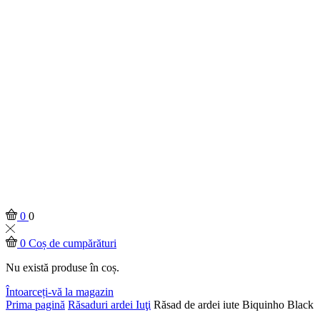
0
0
0
Coș de cumpărături
Nu există produse în coș.
Întoarceți-vă la magazin
Prima pagină
Răsaduri ardei Iuţi
Răsad de ardei iute Biquinho Black