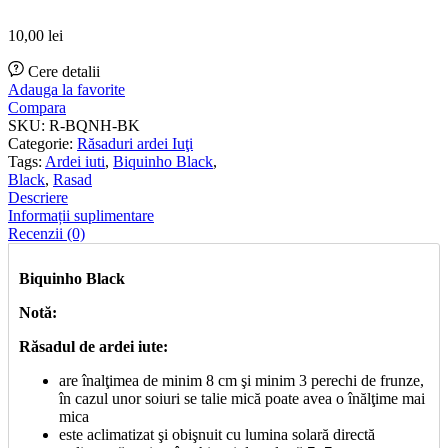
10,00
lei
Cere detalii
Adauga la favorite
Compara
SKU:
R-BQNH-BK
Categorie:
Răsaduri ardei Iuţi
Tags:
Ardei iuti
,
Biquinho Black
,
Black
,
Rasad
Descriere
Informații suplimentare
Recenzii (0)
Biquinho Black
Notă:
Răsadul de ardei iute:
are înalţimea de minim 8 cm şi minim 3 perechi de frunze,
în cazul unor soiuri se talie mică poate avea o înălţime mai
mica
este aclimatizat şi obişnuit cu lumina solară directă