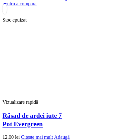
pentru a compara
Stoc epuizat
Vizualizare rapidă
Răsad de ardei iute 7
Pot Evergreen
12,00
lei
Citește mai mult
Adaugă