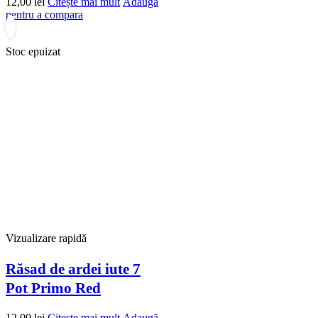
12,00
lei
Citește mai mult
Adaugă
pentru a compara
Stoc epuizat
Vizualizare rapidă
Răsad de ardei iute 7
Pot Primo Red
12,00
lei
Citește mai mult
Adaugă