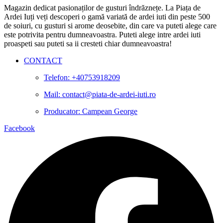
Magazin dedicat pasionaților de gusturi îndrăznețe. La Piața de
Ardei Iuți veți descoperi o gamă variată de ardei iuti din peste 500
de soiuri, cu gusturi si arome deosebite, din care va puteti alege care
este potrivita pentru dumneavoastra. Puteti alege intre ardei iuti
proaspeti sau puteti sa ii cresteti chiar dumneavoastra!
CONTACT
Telefon: +40753918209
Mail: contact@piata-de-ardei-iuti.ro
Producator: Campean George
Facebook