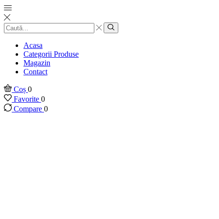
Introducere
căutare
Căutare
Acasa
Categorii Produse
Magazin
Contact
Coș
0
Favorite
0
Compare
0