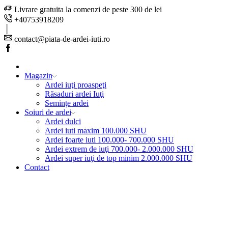
Livrare gratuita la comenzi de peste 300 de lei
+40753918209
contact@piata-de-ardei-iuti.ro
Facebook
Magazin
Ardei iuţi proaspeţi
Răsaduri ardei Iuţi
Seminţe ardei
Soiuri de ardei
Ardei dulci
Ardei iuti maxim 100.000 SHU
Ardei foarte iuti 100.000- 700.000 SHU
Ardei extrem de iuţi 700.000- 2.000.000 SHU
Ardei super iuţi de top minim 2.000.000 SHU
Contact