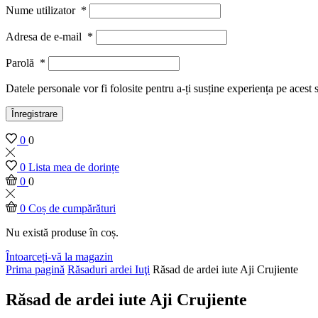
Nume utilizator
*
Adresa de e-mail
*
Parolă
*
Datele personale vor fi folosite pentru a-ți susține experiența pe acest 
Înregistrare
0
0
0
Lista mea de dorințe
0
0
0
Coș de cumpărături
Nu există produse în coș.
Întoarceți-vă la magazin
Prima pagină
Răsaduri ardei Iuţi
Răsad de ardei iute Aji Crujiente
Răsad de ardei iute Aji Crujiente