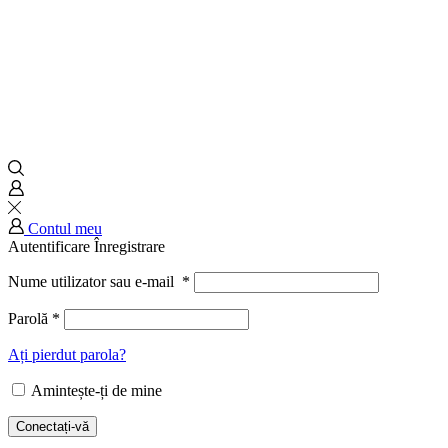
Contul meu
Autentificare
Înregistrare
Nume utilizator sau e-mail
*
Parolă
*
Ați pierdut parola?
Amintește-ți de mine
Conectați-vă