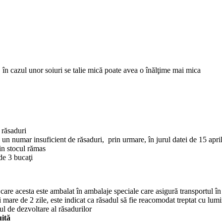
în cazul unor soiuri se talie mică poate avea o înălţime mai mica
 răsaduri
e un numar insuficient de răsaduri, prin urmare, în jurul datei de 15 a
in stocul rămas
de 3 bucaţi
 care acesta este ambalat în ambalaje speciale care asigură transportul în
ai mare de 2 zile, este indicat ca răsadul să fie reacomodat treptat cu lum
ul de dezvoltare al răsadurilor
uită