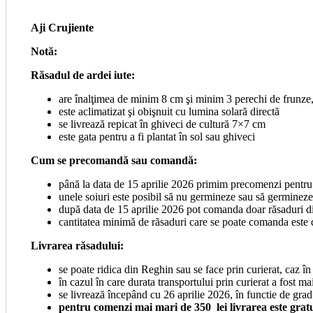
Aji Crujiente
Notă:
Răsadul de ardei iute:
are înalţimea de minim 8 cm şi minim 3 perechi de frunze, 
este aclimatizat şi obişnuit cu lumina solară directă
se livrează repicat în ghiveci de cultură 7×7 cm
este gata pentru a fi plantat în sol sau ghiveci
Cum se precomandă sau comandă:
până la data de 15 aprilie 2026 primim precomenzi pentru
unele soiuri este posibil să nu germineze sau să germinez
după data de 15 aprilie 2026 pot comanda doar răsaduri d
cantitatea minimă de răsaduri care se poate comanda este 
Livrarea răsadului:
se poate ridica din Reghin sau se face prin curierat, caz în
în cazul în care durata transportului prin curierat a fost m
se livrează începând cu 26 aprilie 2026, în functie de grad
pentru comenzi mai mari de 350 lei livrarea este grat