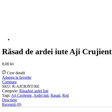
Răsad de ardei iute Aji Crujient
8,00
lei
Cere detalii
Adauga la favorite
Compara
SKU:
R-AJCRJNT-RE
Categorie:
Răsaduri ardei Iuţi
Tags:
Aji Crujiente
,
Ardei iuti
,
Rasad
,
Red
Descriere
Recenzii (0)