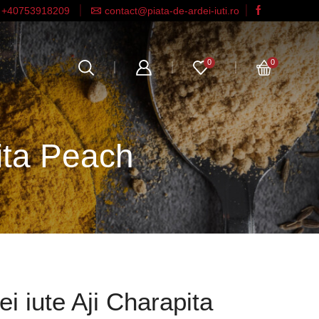
+40753918209
contact@piata-de-ardei-iuti.ro
0
0
ita Peach
i iute Aji Charapita