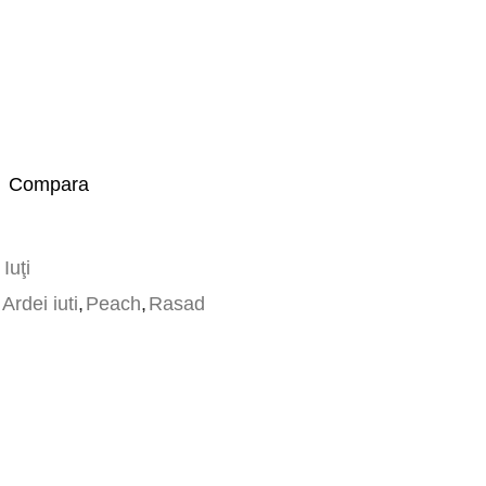
Compara
Iuţi
Ardei iuti
,
Peach
,
Rasad