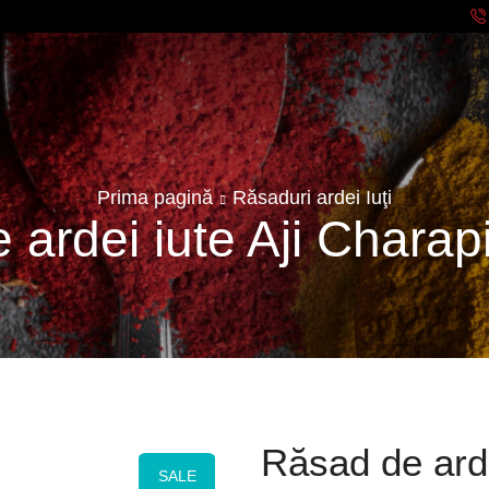
Prima pagină
Răsaduri ardei Iuţi
 ardei iute Aji Charap
Răsad de arde
SALE