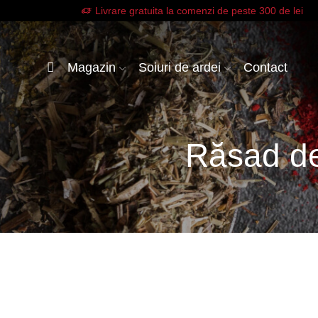
Livrare gratuita la comenzi de peste 300 de lei
Magazin
Soiuri de ardei
Contact
Răsad de