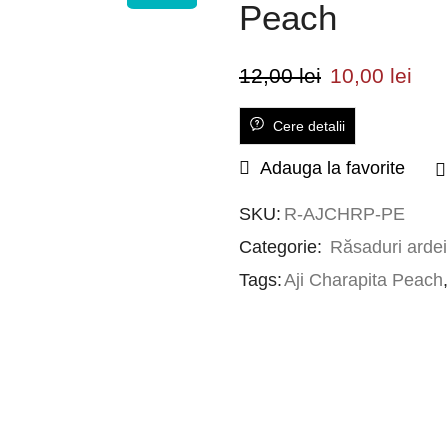
Peach
12,00
lei
10,00
lei
Cere detalii
Adauga la favorite
SKU:
R-AJCHRP-PE
Categorie:
Răsaduri ardei 
Tags:
Aji Charapita Peach
,