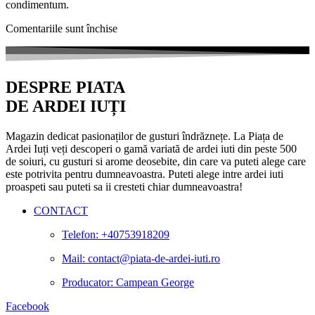
condimentum.
Comentariile sunt închise
DESPRE PIATA
DE ARDEI IUȚI
Magazin dedicat pasionaților de gusturi îndrăznețe. La Piața de
Ardei Iuți veți descoperi o gamă variată de ardei iuti din peste 500
de soiuri, cu gusturi si arome deosebite, din care va puteti alege care
este potrivita pentru dumneavoastra. Puteti alege intre ardei iuti
proaspeti sau puteti sa ii cresteti chiar dumneavoastra!
CONTACT
Telefon: +40753918209
Mail: contact@piata-de-ardei-iuti.ro
Producator: Campean George
Facebook