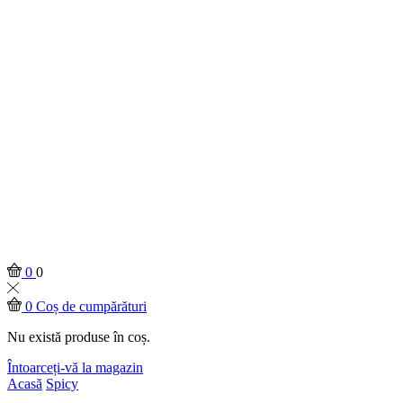
0
0
0
Coș de cumpărături
Nu există produse în coș.
Întoarceți-vă la magazin
Acasă
Spicy